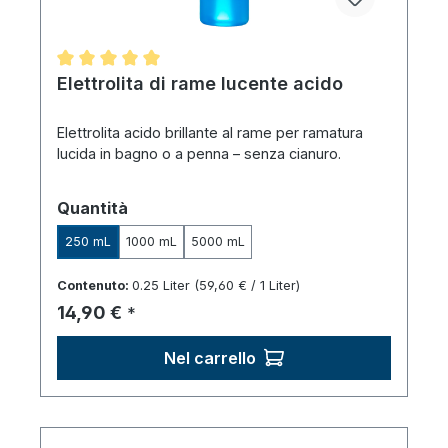
Valutazione media di 5 su 5 stelle
Elettrolita di rame lucente acido
Elettrolita acido brillante al rame per ramatura
lucida in bagno o a penna – senza cianuro.
Seleziona
Quantità
250 mL
1000 mL
5000 mL
Contenuto:
0.25 Liter
(59,60 € / 1 Liter)
Prezzo normale:
14,90 €
*
Nel carrello