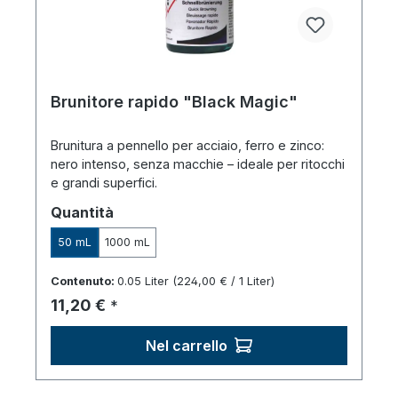
Brunitore rapido "Black Magic"
Brunitura a pennello per acciaio, ferro e zinco:
nero intenso, senza macchie – ideale per ritocchi
e grandi superfici.
Seleziona
Quantità
50 mL
1000 mL
Contenuto:
0.05 Liter
(224,00 € / 1 Liter)
Prezzo normale:
11,20 €
*
Nel carrello