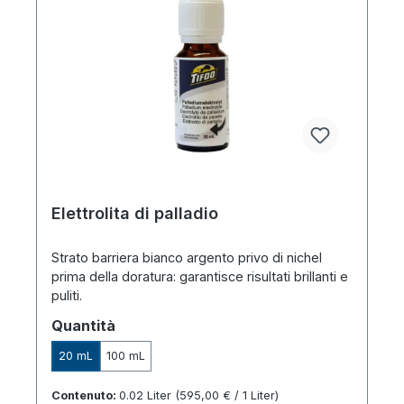
Elettrolita di palladio
Strato barriera bianco argento privo di nichel
prima della doratura: garantisce risultati brillanti e
puliti.
Seleziona
Quantità
20 mL
100 mL
Contenuto:
0.02 Liter
(595,00 € / 1 Liter)