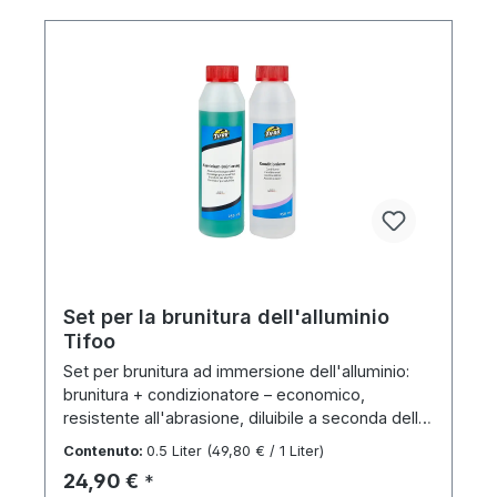
Set per la brunitura dell'alluminio
Tifoo
Set per brunitura ad immersione dell'alluminio:
brunitura + condizionatore – economico,
resistente all'abrasione, diluibile a seconda della
lega.
Contenuto:
0.5 Liter
(49,80 € / 1 Liter)
Prezzo normale:
24,90 €
*