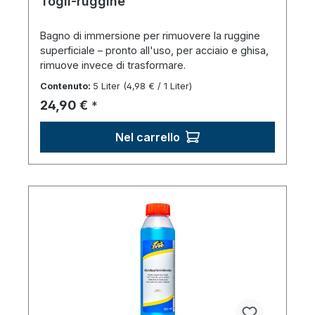
Togli-ruggine
Bagno di immersione per rimuovere la ruggine
superficiale – pronto all'uso, per acciaio e ghisa,
rimuove invece di trasformare.
Contenuto:
5 Liter
(4,98 € / 1 Liter)
Prezzo normale:
24,90 €
*
Nel carrello