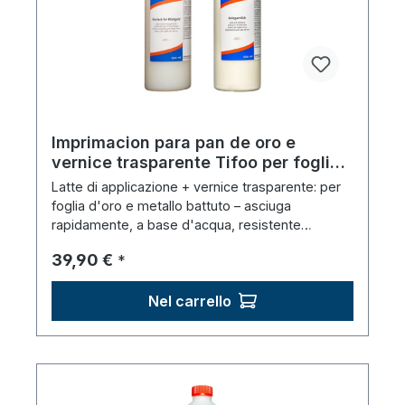
Imprimacion para pan de oro e
vernice trasparente Tifoo per foglia
d'oro e metallo martellato (2 x 500
Latte di applicazione + vernice trasparente: per
ml)
foglia d'oro e metallo battuto – asciuga
rapidamente, a base d'acqua, resistente
all'acqua.
Prezzo normale:
39,90 €
*
Nel carrello