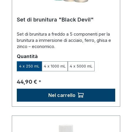
Set di brunitura "Black Devil"
Set di brunitura a freddo a 5 componenti per la
brunitura a immersione di acciaio, ferro, ghisa e
zinco – economico.
Seleziona
Quantità
4 x 250 mL
4 x 1000 mL
4 x 5000 mL
Prezzo normale:
44,90 €
*
Nel carrello