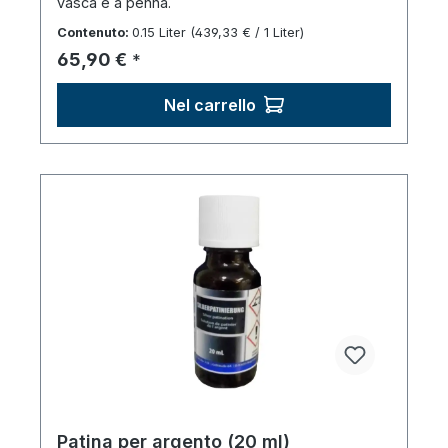
vasca e a penna.
Contenuto:
0.15 Liter
(439,33 € / 1 Liter)
Prezzo normale:
65,90 €
*
Nel carrello
Patina per argento (20 ml)