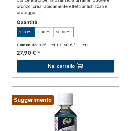
Concentrato per la patinatura di rame, ottone e
bronzo: crea rapidamente effetti antichizzati e
protegge.
Seleziona
Quantità
250 mL
1000 mL
5000 mL
Contenuto:
0.25 Liter
(111,60 € / 1 Liter)
Prezzo normale:
27,90 €
*
Nel carrello
Suggerimento