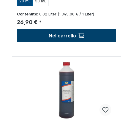
20 mL
50 mL
Contenuto:
0.02 Liter
(1.345,00 € / 1 Liter)
Prezzo normale:
26,90 €
*
Nel carrello