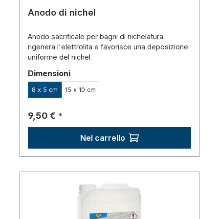
Anodo di nichel
Anodo sacrificale per bagni di nichelatura:
rigenera l'elettrolita e favorisce una deposizione
uniforme del nichel.
Seleziona
Dimensioni
8 x 5 cm
15 x 10 cm
Prezzo normale:
9,50 €
*
Nel carrello