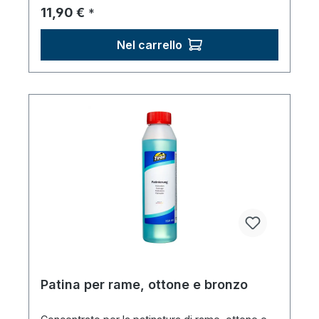
Prezzo normale:
11,90 €
*
Nel carrello
Patina per rame, ottone e bronzo