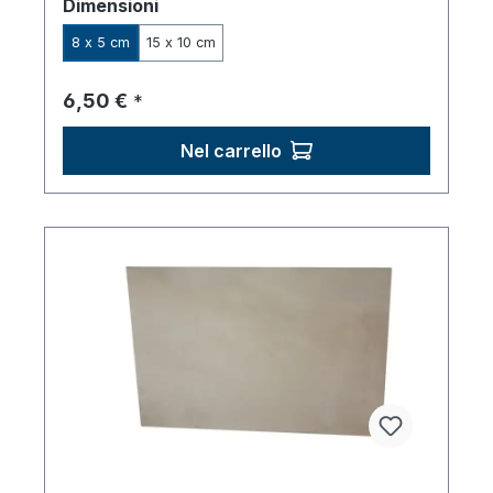
Seleziona
Dimensioni
8 x 5 cm
15 x 10 cm
Prezzo normale:
6,50 €
*
Nel carrello