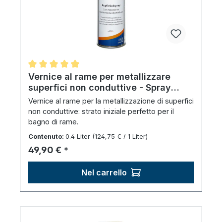
Valutazione media di 5 su 5 stelle
Vernice al rame per metallizzare
superfici non conduttive - Spray
(400 ml)
Vernice al rame per la metallizzazione di superfici
non conduttive: strato iniziale perfetto per il
bagno di rame.
Contenuto:
0.4 Liter
(124,75 € / 1 Liter)
Prezzo normale:
49,90 €
*
Nel carrello