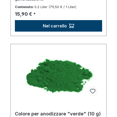
Contenuto:
0.2 Liter
(79,50 € / 1 Liter)
Prezzo normale:
15,90 €
*
Nel carrello
Colore per anodizzare "verde" (10 g)