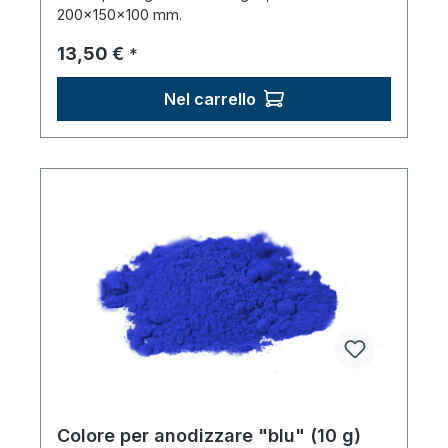
200×150×100 mm.
Prezzo normale:
13,50 €
*
Nel carrello
Colore per anodizzare "blu" (10 g)