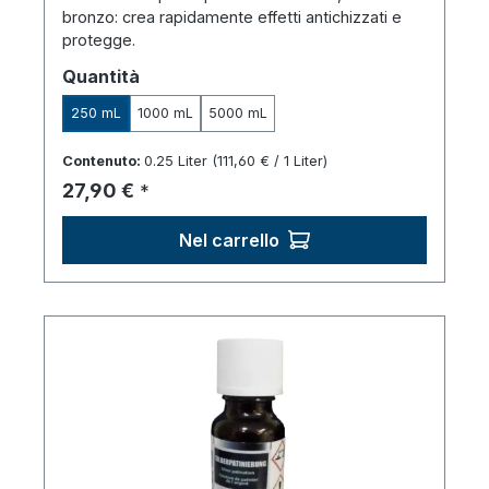
bronzo: crea rapidamente effetti antichizzati e
protegge.
Seleziona
Quantità
250 mL
1000 mL
5000 mL
Contenuto:
0.25 Liter
(111,60 € / 1 Liter)
Prezzo normale:
27,90 €
*
Nel carrello