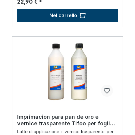
Prezzo normale:
22,90 €
*
Nel carrello
Imprimacion para pan de oro e
vernice trasparente Tifoo per foglia
d'oro e metallo martellato (2 x 500
Latte di applicazione + vernice trasparente: per