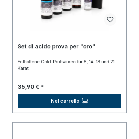
Set di acido prova per "oro"
Enthaltene Gold-Prüfsäuren für 8, 14, 18 und 21
Karat
Prezzo normale:
35,90 €
*
Nel carrello