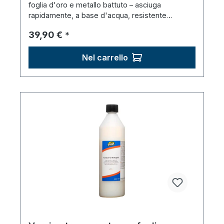
ml)
foglia d'oro e metallo battuto – asciuga
rapidamente, a base d'acqua, resistente
all'acqua.
Prezzo normale:
39,90 €
*
Nel carrello