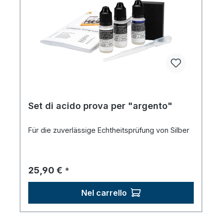
Set di acido prova per "argento"
Für die zuverlässige Echtheitsprüfung von Silber
Prezzo normale:
25,90 €
*
Nel carrello