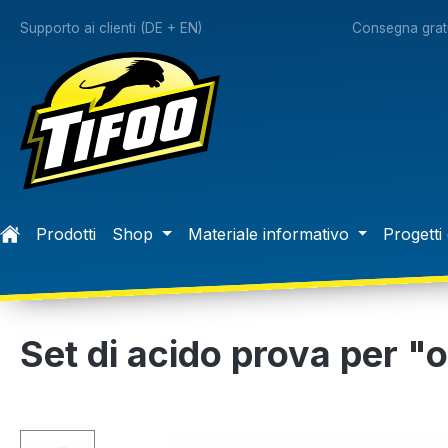
 ricerca
Passa alla navigazione principale
Supporto ai clienti (DE + EN)
Consegna gratu
Prodotti
Shop
Materiale informativo
Progetti 
Set di acido prova per "
Salta la galleria di immagini