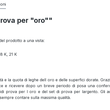
ioni
prova per "oro""
del prodotto a una vista:
18 K, 21 K
ità e la quota di leghe dell oro e delle superfici dorate. Gra
ice e ricevere dopo un breve periodo di posa una conferma
cidi prova per l oro e del set di prova per largento. Gli 
 sempre contare sulla massima qualità.