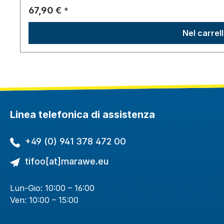
Prezzo normale:
67,90 €
*
Nel carrel
Linea telefonica di assistenza
+49 (0) 941 378 472 00
tifoo[at]marawe.eu
Lun-Gio: 10:00 – 16:00
Ven: 10:00 – 15:00