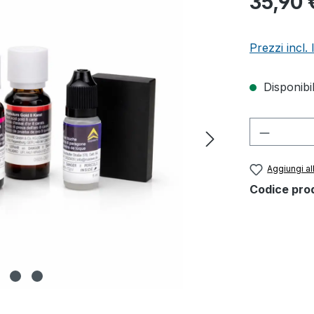
35,90 
Prezzi incl.
Disponibil
Quantità
Aggiungi all
Codice pro