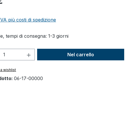
€
 IVA più costi di spedizione
e, tempi di consegna: 1-3 giorni
 del prodotto: inserisci la quantità des
Nel carrello
a wishlist
dotto:
06-17-00000