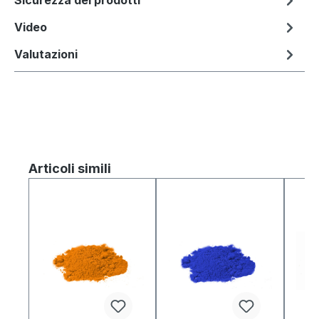
Video
Valutazioni
Salta la galleria dei prodotti
Articoli simili