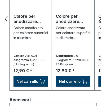
Colore per
Colore per
Col
anodizzare
anodizzare
ano
"arancione" (10
"blu" (10 g)
"gi
Colore anodizzato
Colore anodizzato
Colo
g)
per colorare superfici
per colorare superfici
per 
in alluminio
in alluminio
in al
anodizzato –
anodizzato –
anod
altamente
altamente
alta
produttivo, facile da
produttivo, facile da
produ
Contenuto:
0.01
Contenuto:
0.01
Cont
dosare.
dosare.
dosa
Kilogramm
(1.290,00 €
Kilogramm
(1.290,00 €
Kilo
/ 1 Kilogramm)
/ 1 Kilogramm)
/ 1 K
Prezzo normale:
Prezzo normale:
Pre
12,90 €
12,90 €
12,
*
*
Nel carrello
Nel carrello
Ne
Salta la galleria dei prodotti
Accessori