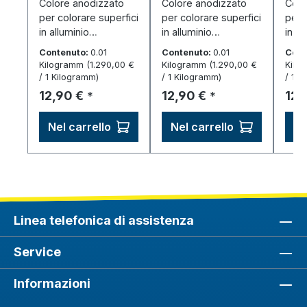
Colore anodizzato
Colore anodizzato
Colo
per colorare superfici
per colorare superfici
per 
in alluminio
in alluminio
in al
anodizzato –
anodizzato –
anod
Contenuto:
0.01
Contenuto:
0.01
Cont
altamente
altamente
alta
Kilogramm
(1.290,00 €
Kilogramm
(1.290,00 €
Kilo
produttivo, facile da
produttivo, facile da
produ
/ 1 Kilogramm)
/ 1 Kilogramm)
/ 1 K
dosare.
dosare.
dosa
Prezzo normale:
Prezzo normale:
Pre
12,90 €
12,90 €
12,
*
*
Nel carrello
Nel carrello
Ne
Linea telefonica di assistenza
Service
Informazioni