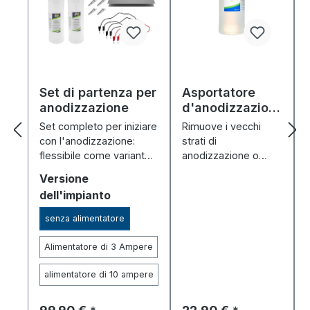
Set di partenza per
Asportatore
anodizzazione
d'anodizzazion
e (1000 ml)
Set completo per iniziare
Rimuove i vecchi
E
con l'anodizzazione:
strati di
flessibile come variante,
anodizzazione o
configurabile in base alle
quelli difettosi,
Seleziona
Versione
esigenze.
preparando
dell'impianto
l'alluminio per una
nuova
senza alimentatore
anodizzazione.
Alimentatore di 3 Ampere
alimentatore di 10 ampere
Prezzo normale:
Prezzo normale: