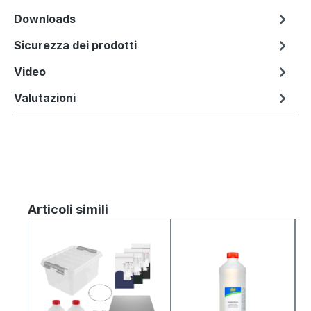
Downloads
Sicurezza dei prodotti
Video
Valutazioni
Salta la galleria dei prodotti
Articoli simili