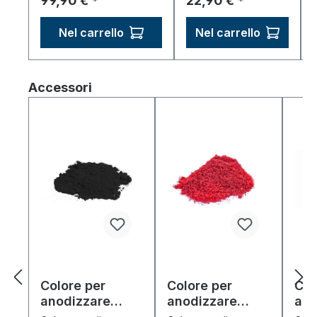
99,90 €
22,90 €
*
*
Nel carrello
Nel carrello
Salta la galleria dei prodotti
Accessori
Colore per
Colore per
Col
anodizzare
anodizzare
ano
"nero" (10 g)
"rosso" (10 g)
"gi