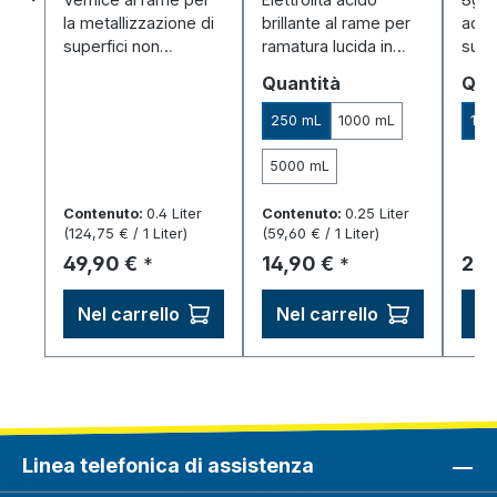
conduttive -
la metallizzazione di
brillante al rame per
ad al
Spray (400 ml)
superfici non
ramatura lucida in
supe
conduttive: strato
bagno o a penna –
pulit
Seleziona
Sel
Quantità
Qua
iniziale perfetto per il
senza cianuro.
pret
bagno di rame.
idea
250 mL
1000 mL
100
galv
anod
5000 mL
Contenuto:
0.4 Liter
Contenuto:
0.25 Liter
(124,75 € / 1 Liter)
(59,60 € / 1 Liter)
Prezzo normale:
Prezzo normale:
Pre
49,90 €
14,90 €
21,
*
*
Nel carrello
Nel carrello
Ne
Linea telefonica di assistenza