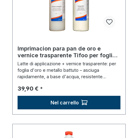
Imprimacion para pan de oro e
vernice trasparente Tifoo per foglia
d'oro e metallo martellato (2 x 500
Latte di applicazione + vernice trasparente: per
ml)
foglia d'oro e metallo battuto – asciuga
rapidamente, a base d'acqua, resistente
all'acqua.
Prezzo normale:
39,90 €
*
Nel carrello