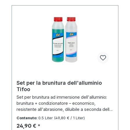
Set per la brunitura dell'alluminio
Tifoo
Set per brunitura ad immersione dell'alluminio:
brunitura + condizionatore – economico,
resistente all'abrasione, diluibile a seconda della
lega.
Contenuto:
0.5 Liter
(49,80 € / 1 Liter)
Prezzo normale:
24,90 €
*