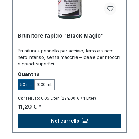
Brunitore rapido "Black Magic"
Brunitura a pennello per acciaio, ferro e zinco:
nero intenso, senza macchie – ideale per ritocchi
e grandi superfici.
Seleziona
Quantità
50 mL
1000 mL
Contenuto:
0.05 Liter
(224,00 € / 1 Liter)
Prezzo normale:
11,20 €
*
Nel carrello