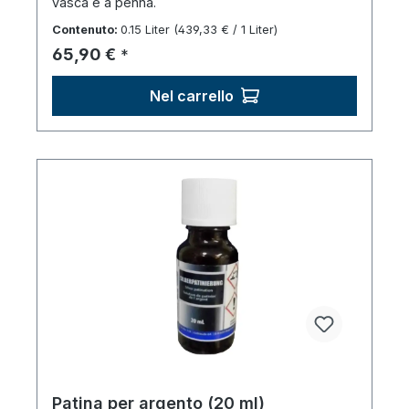
vasca e a penna.
Contenuto:
0.15 Liter
(439,33 € / 1 Liter)
Prezzo normale:
65,90 €
*
Nel carrello
Patina per argento (20 ml)