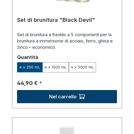
Set di brunitura "Black Devil"
Set di brunitura a freddo a 5 componenti per la
brunitura a immersione di acciaio, ferro, ghisa e
zinco – economico.
Seleziona
Quantità
4 x 250 mL
4 x 1000 mL
4 x 5000 mL
Prezzo normale:
44,90 €
*
Nel carrello