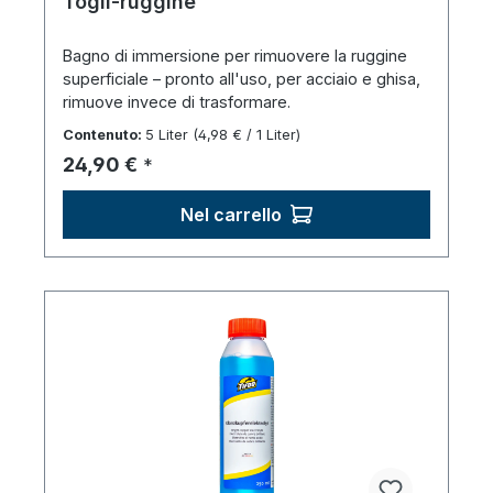
Togli-ruggine
Bagno di immersione per rimuovere la ruggine
superficiale – pronto all'uso, per acciaio e ghisa,
rimuove invece di trasformare.
Contenuto:
5 Liter
(4,98 € / 1 Liter)
Prezzo normale:
24,90 €
*
Nel carrello