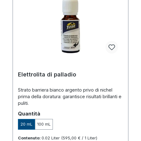
Elettrolita di palladio
Strato barriera bianco argento privo di nichel
prima della doratura: garantisce risultati brillanti e
puliti.
Seleziona
Quantità
20 mL
100 mL
Contenuto:
0.02 Liter
(595,00 € / 1 Liter)