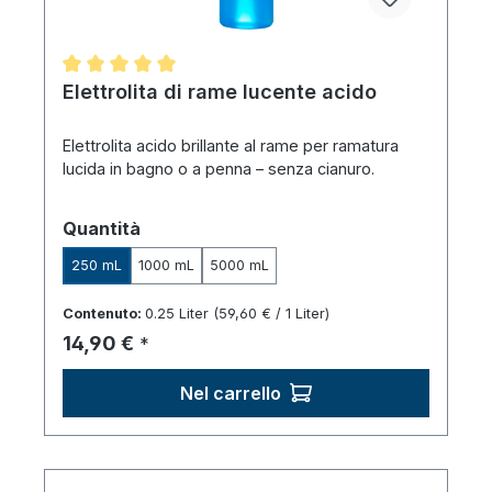
Valutazione media di 5 su 5 stelle
Elettrolita di rame lucente acido
Elettrolita acido brillante al rame per ramatura
lucida in bagno o a penna – senza cianuro.
Seleziona
Quantità
250 mL
1000 mL
5000 mL
Contenuto:
0.25 Liter
(59,60 € / 1 Liter)
Prezzo normale:
14,90 €
*
Nel carrello