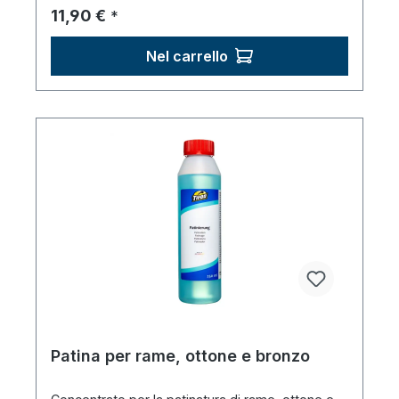
Prezzo normale:
11,90 €
*
Nel carrello
Patina per rame, ottone e bronzo