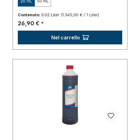
20 mL
50 mL
Contenuto:
0.02 Liter
(1.345,00 € / 1 Liter)
Prezzo normale:
26,90 €
*
Nel carrello