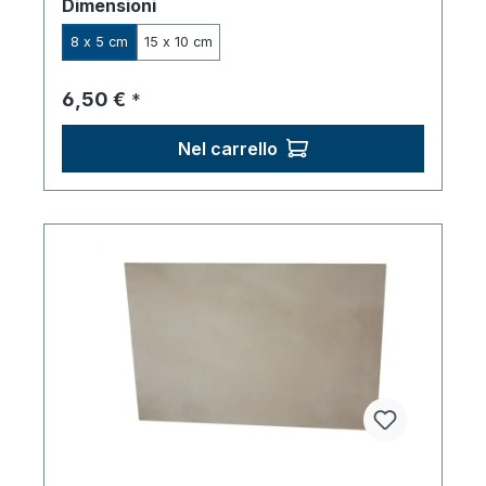
Seleziona
Dimensioni
8 x 5 cm
15 x 10 cm
Prezzo normale:
6,50 €
*
Nel carrello