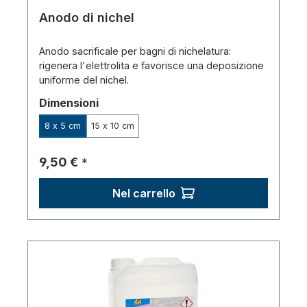
Anodo di nichel
Anodo sacrificale per bagni di nichelatura:
rigenera l'elettrolita e favorisce una deposizione
uniforme del nichel.
Seleziona
Dimensioni
8 x 5 cm
15 x 10 cm
Prezzo normale:
9,50 €
*
Nel carrello