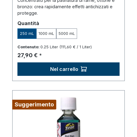
Concentrato per la patinatura di rame, ottone e
bronzo: crea rapidamente effetti antichizzati e
protegge.
Seleziona
Quantità
250 mL
1000 mL
5000 mL
Contenuto:
0.25 Liter
(111,60 € / 1 Liter)
Prezzo normale:
27,90 €
*
Nel carrello
Suggerimento