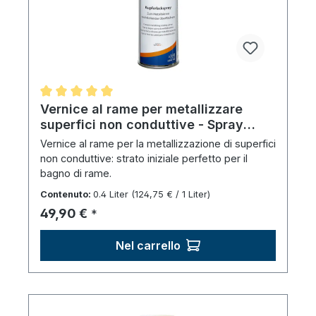
Valutazione media di 5 su 5 stelle
Vernice al rame per metallizzare
superfici non conduttive - Spray
(400 ml)
Vernice al rame per la metallizzazione di superfici
non conduttive: strato iniziale perfetto per il
bagno di rame.
Contenuto:
0.4 Liter
(124,75 € / 1 Liter)
Prezzo normale:
49,90 €
*
Nel carrello