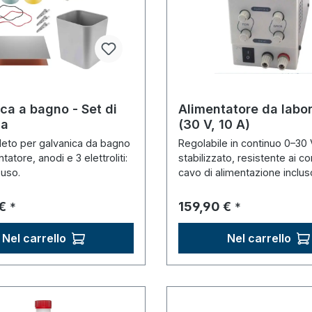
ca a bagno - Set di
Alimentatore da labor
za
(30 V, 10 A)
eto per galvanica da bagno
Regolabile in continuo 0–30 
tatore, anodi e 3 elettroliti:
stabilizzato, resistente ai cor
'uso.
cavo di alimentazione inclus
normale:
Prezzo normale:
€
159,90 €
*
*
Nel carrello
Nel carrello