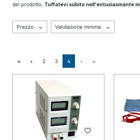
del prodotto.
Tuffatevi subito nell'entusiasmante m
Prezzo
Valutazione minima
Pagina
Pagina
Pagina
2
3
4