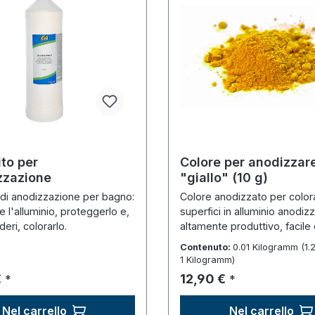
ito per
Colore per anodizzar
zzazione
"giallo" (10 g)
a di anodizzazione per bagno:
Colore anodizzato per color
 l'alluminio, proteggerlo e,
superfici in alluminio anodiz
deri, colorarlo.
altamente produttivo, facile
dosare.
Contenuto:
0.01 Kilogramm
(1.
1 Kilogramm)
normale:
Prezzo normale:
€
12,90 €
*
*
Nel carrello
Nel carrello