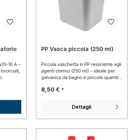
atorio
PP Vasca piccola (250 ml)
V/0–10 A –
Piccola vaschetta in PP resistente agli
tocircuiti,
agenti chimici (250 ml) – ideale per
o.
galvanica da bagno e piccole quantità
di preparati.
Prezzo normale:
8,50 €
*
Dettagli