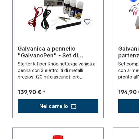
Galvanica a pennello
Galvani
"GalvanoPen" - Set di
parten
partenza
Starter kit per Rhodinette/galvanica a
Set compl
penna con 3 elettroliti di metalli
con alimen
preziosi (20 ml ciascuno): oro,
pronto all
argento e palladio.
Prezzo normale:
Prezzo 
139,90 €
194,90 
*
Nel carrello