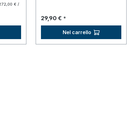
272,00 € /
Prezzo normale:
29,90 €
*
Nel carrello