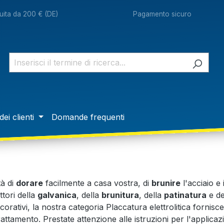
ita da 200 € (DE)
Pagamento sicuro
dei clienti
Domande frequenti
tà di
dorare
facilmente a casa vostra, di
brunire
l'acciaio e 
ttori della
galvanica
, della
brunitura
, della
patinatura
e de
corativi, la nostra categoria Placcatura elettrolitica fornisce
trattamento. Prestate attenzione alle istruzioni per l'applica