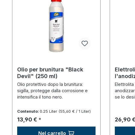
Olio per brunitura "Black
Elettrol
Devil" (250 ml)
l'anodi
Olio protettivo dopo la brunitura:
Elettrolit
sigilla, protegge dalla corrosione e
anodizzare
intensifica il tono nero.
se lo desi
Contenuto:
0.25 Liter
(55,60 € / 1 Liter)
Prezzo normale:
Prezzo 
13,90 €
26,90 
*
Nel carrello