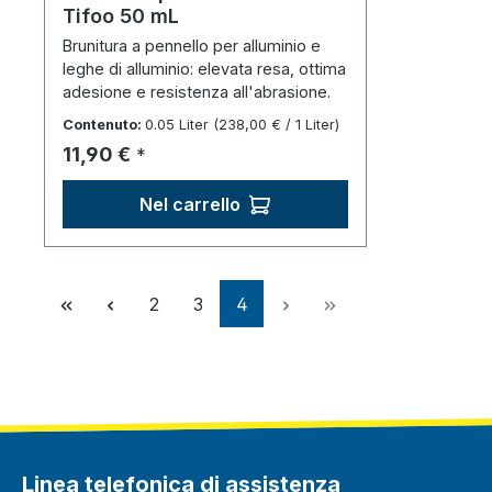
Tifoo 50 mL
Brunitura a pennello per alluminio e
leghe di alluminio: elevata resa, ottima
adesione e resistenza all'abrasione.
Contenuto:
0.05 Liter
(238,00 € / 1 Liter)
Prezzo normale:
11,90 €
*
Nel carrello
Pagina
Pagina
Pagina
2
3
4
Linea telefonica di assistenza