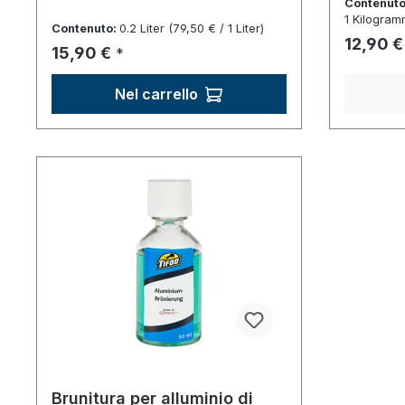
Contenuto
1 Kilogram
Contenuto:
0.2 Liter
(79,50 € / 1 Liter)
Prezzo 
12,90 €
Prezzo normale:
15,90 €
*
Nel carrello
Brunitura per alluminio di