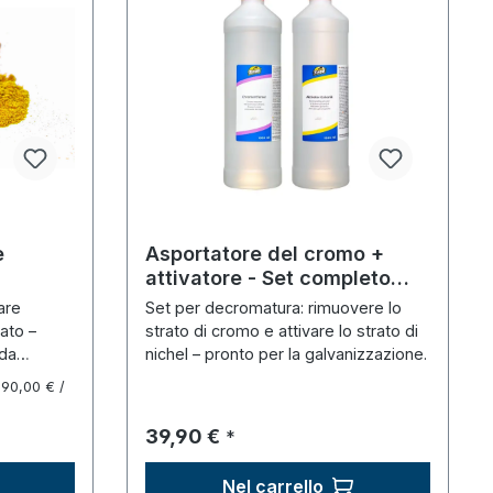
e
Asportatore del cromo +
attivatore - Set completo
(1000 ml + 1000 ml)
are
Set per decromatura: rimuovere lo
zato –
strato di cromo e attivare lo strato di
 da
nichel – pronto per la galvanizzazione.
290,00 € /
Prezzo normale:
39,90 €
*
Nel carrello