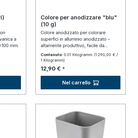
i)
Colore per anodizzare "blu"
(10 g)
con
Colore anodizzato per colorare
lvanica a
superfici in alluminio anodizzato –
×100 mm.
altamente produttivo, facile da
dosare.
Contenuto:
0.01 Kilogramm
(1.290,00 € /
1 Kilogramm)
Prezzo normale:
12,90 €
*
Nel carrello