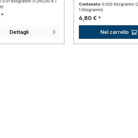
:
0.01 Kilogramm
(1.290,00 € /
Contenuto:
0.025 Kilogramm
(
m)
1 Kilogramm)
normale:
*
Prezzo normale:
6,80 €
*
Dettagli
Nel carrello