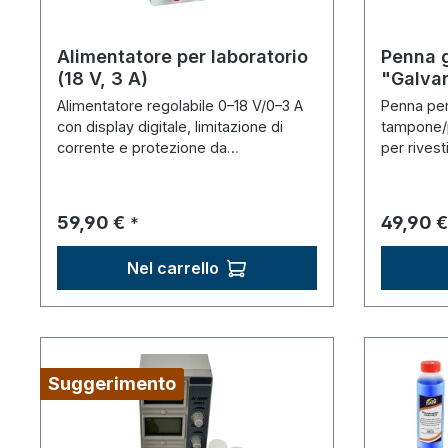
Alimentatore per laboratorio
Penna 
(18 V, 3 A)
"Galva
Alimentatore regolabile 0–18 V/0–3 A
Penna per
con display digitale, limitazione di
tampone/p
corrente e protezione da
per rivest
cortocircuito.
Prezzo normale:
Prezzo 
59,90 €
49,90 €
*
Nel carrello
Suggerimento