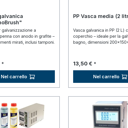
galvanica
PP Vasca media (2 litr
noBrush"
 galvanizzazione a
Vasca galvanica in PP (2 L) 
enna con anodo in grafite –
coperchio – ideale per la ga
imenti mirati, inclusi tamponi.
bagno, dimensioni 200×150
normale:
Prezzo normale:
13,50 €
*
*
Nel carrello
Nel carrello