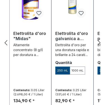
Elettrolita d'oro
Elettrolita d'oro
Elet
"Midas"
galvanica a
pal
bagno
Altamente
Elettrolita d'oro per
Strat
"Chamaeleon"
concentrato (8 g/l)
una doratura rapida e
bian
per doratura a
brillante a 24 carati
di ni
spessore 24K –
con processo
dora
Seleziona
Sel
Quantità
Qua
brillante, resistente ai
galvanico in bagno –
risult
graffi, per bagno e
senza cianuro e
puliti
250 mL
1000 mL
20 
galvanizzazione a
semplice.
penna.
Contenuto:
0.05 Liter
Contenuto:
0.25 Liter
Cont
(2.698,00 € / 1 Liter)
(331,60 € / 1 Liter)
(595,
Prezzo normale:
Prezzo normale:
Pre
134,90 €
82,90 €
11,
*
*