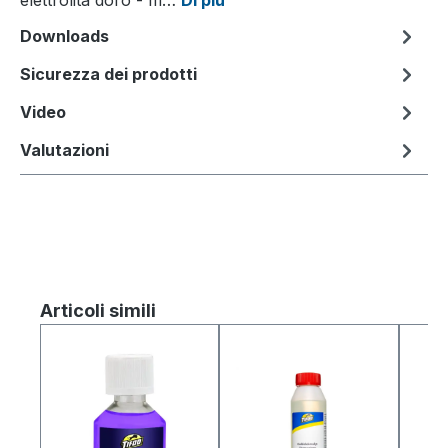
Downloads
Sicurezza dei prodotti
Video
Valutazioni
Salta la galleria dei prodotti
Articoli simili