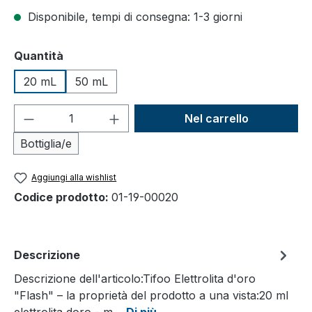
Disponibile, tempi di consegna: 1-3 giorni
Seleziona
Quantità
20 mL
50 mL
Quantità del prodotto: inserisci la quant
Nel carrello
Bottiglia/e
Aggiungi alla wishlist
Codice prodotto:
01-19-00020
Descrizione
Descrizione dell'articolo:Tifoo Elettrolita d'oro
"Flash" – la proprietà del prodotto a una vista:20 ml
elettrolita doro - m…
Di più