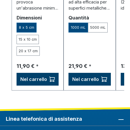
provoca
ad alta efficacia per
(2 L
un'abrasione minima:
superfici metalliche
ideal
ideale per elettroliti
pulite –
galv
Seleziona
Seleziona
Dimensioni
Quantità
privi di oro, palladio e
pretrattamento
dime
cloruro.
ideale per
200
8 x 5 cm
1000 mL
5000 mL
galvanizzazione e
anodizzazione.
15 x 10 cm
20 x 17 cm
Prezzo normale:
Prezzo normale:
Pre
11,90 €
21,90 €
13,
*
*
Nel carrello
Nel carrello
Ne
Linea telefonica di assistenza