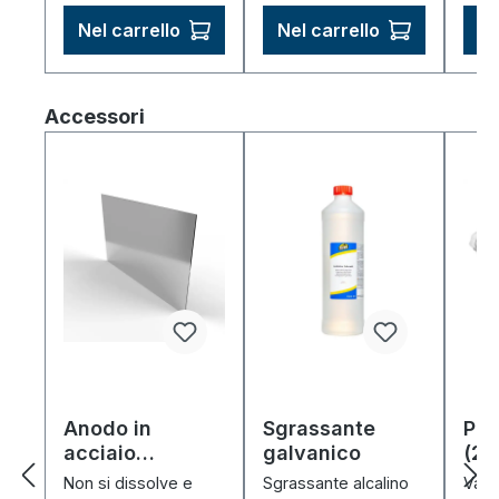
Nel carrello
Nel carrello
Ne
Salta la galleria dei prodotti
Accessori
Anodo in
Sgrassante
PP 
acciaio
galvanico
(2 l
inossidabile
Non si dissolve e
Sgrassante alcalino
Vasc