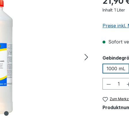
21,90 
Inhalt:
1 Liter
Preise inkl
Sofort ver
Gebindegr
1000 mL
Produkt
Zum Merkze
Produktnu