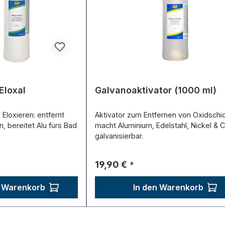
Eloxal
Galvanoaktivator (1000 ml)
s Eloxieren: entfernt
Aktivator zum Entfernen von Oxidschi
, bereitet Alu fürs Bad
macht Aluminium, Edelstahl, Nickel &
galvanisierbar.
reis:
Regulärer Preis:
19,90 €
*
n Warenkorb
In den Warenkorb