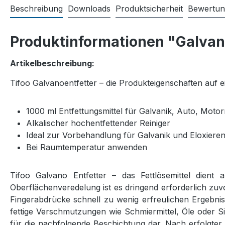
Beschreibung
Downloads
Produktsicherheit
Bewertu
Produktinformationen "Galvan
Artikelbeschreibung:
Tifoo Galvanoentfetter – die Produkteigenschaften auf ei
1000 ml Entfettungsmittel für Galvanik, Auto, Moto
Alkalischer hochentfettender Reiniger
Ideal zur Vorbehandlung für Galvanik und Eloxiere
Bei Raumtemperatur anwenden
Tifoo Galvano Entfetter – das Fettlösemittel dient
Oberflächenveredelung ist es dringend erforderlich zu
Fingerabdrücke schnell zu wenig erfreulichen Ergebnis
fettige Verschmutzungen wie Schmiermittel, Öle oder Sil
für die nachfolgende Beschichtung dar. Nach erfolgter