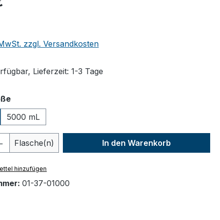
€
. MwSt. zzgl. Versandkosten
fügbar, Lieferzeit: 1-3 Tage
auswählen
öße
5000 mL
 Anzahl: Gib den gewünschten Wert ein 
Flasche(n)
In den Warenkorb
ttel hinzufügen
mmer:
01-37-01000