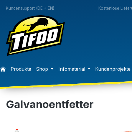
springen
Zur Hauptnavigation springen
Kundensupport (DE + EN)
Kostenlose Liefe
Produkte
Shop
Infomaterial
Kundenprojekte
Galvanoentfetter
Bildergalerie überspringen