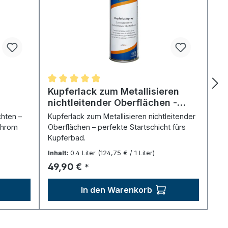
Durchschnittliche Bewertung von 5 von 5 Ste
Kupferlack zum Metallisieren
nichtleitender Oberflächen -
Spray (400 ml)
chten –
Kupferlack zum Metallisieren nichtleitender
 Chrom
Oberflächen – perfekte Startschicht fürs
Kupferbad.
Inhalt:
0.4 Liter
(124,75 € / 1 Liter)
Regulärer Preis:
49,90 €
*
In den Warenkorb