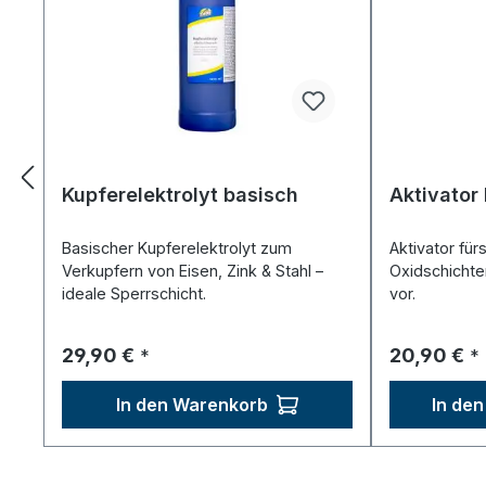
Kupferelektrolyt basisch
Aktivator 
Basischer Kupferelektrolyt zum
Aktivator für
Verkupfern von Eisen, Zink & Stahl –
Oxidschichten
ideale Sperrschicht.
vor.
Regulärer Preis:
Regulärer P
29,90 €
20,90 €
*
*
In den Warenkorb
In de