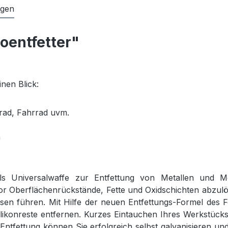
ngen
oentfetter"
nen Blick:
rrad, Fahrrad uvm.
n
 als Universalwaffe zur Entfettung von Metallen und 
vor Oberflächenrückstände, Fette und Oxidschichten abzul
sen führen. Mit Hilfe der neuen Entfettungs-Formel des Fe
ikonreste entfernen. Kurzes Eintauchen Ihres Werkstücks i
 Entfettung können Sie erfolgreich selbst galvanisieren