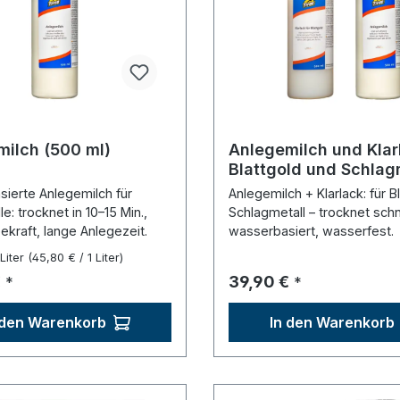
ilch (500 ml)
Anlegemilch und Klar
Blattgold und Schlag
(2 x 500 ml)
ierte Anlegemilch für
Anlegemilch + Klarlack: für B
le: trocknet in 10–15 Min.,
Schlagmetall – trocknet schn
ekraft, lange Anlegezeit.
wasserbasiert, wasserfest.
 Liter
(45,80 € / 1 Liter)
r Preis:
Regulärer Preis:
€
39,90 €
*
*
 den Warenkorb
In den Warenkorb