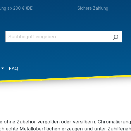
rung ab 200 € (DE)
Sichere Zahlung
FAQ
lle ohne Zubehör vergolden oder versilbern. Chromatierun
ich echte Metalloberflächen erzeugen und unter Zuhilfenah