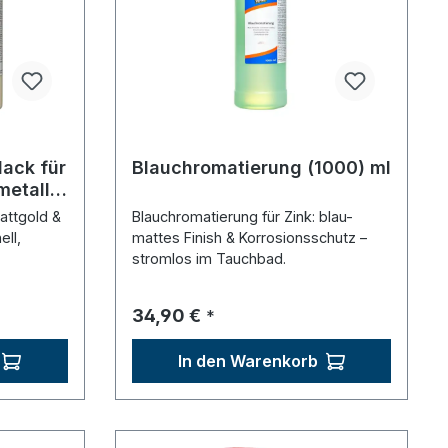
lack für
Blauchromatierung (1000) ml
metall
lattgold &
Blauchromatierung für Zink: blau-
ell,
mattes Finish & Korrosionsschutz –
stromlos im Tauchbad.
Regulärer Preis:
34,90 €
*
In den Warenkorb