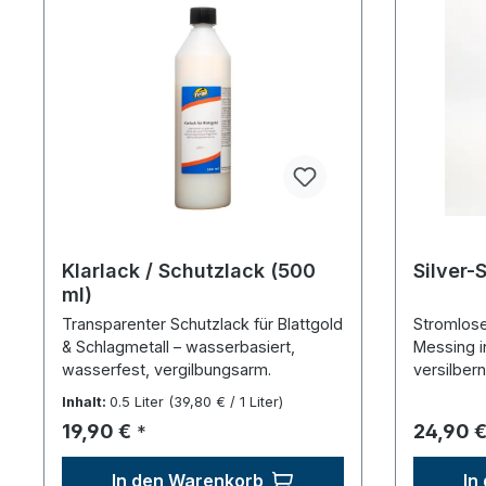
Klarlack / Schutzlack (500
Silver-
ml)
Transparenter Schutzlack für Blattgold
Stromlose
& Schlagmetall – wasserbasiert,
Messing i
wasserfest, vergilbungsarm.
versilbern
Inhalt:
0.5 Liter
(39,80 € / 1 Liter)
Regulärer Preis:
Reguläre
19,90 €
24,90 
*
In den Warenkorb
In