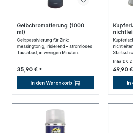
Gelbchromatierung (1000
Kupferl
ml)
nichtle
Dose (2
Gelbpassivierung für Zink:
Kupferlac
messingtonig, irisierend – stromloses
nichtleit
Tauchbad, in wenigen Minuten.
Startschic
Inhalt:
0.2
Regulärer Preis:
Reguläre
35,90 €
49,90 €
*
In den Warenkorb
In