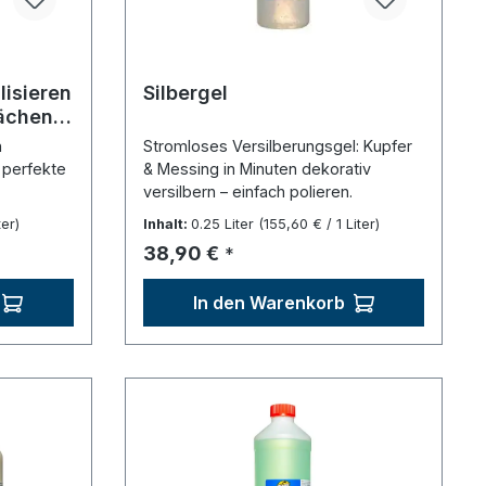
tung von 5 von 5 Sternen
lisieren
Silbergel
ächen -
n
Stromloses Versilberungsgel: Kupfer
 perfekte
& Messing in Minuten dekorativ
versilbern – einfach polieren.
ter)
Inhalt:
0.25 Liter
(155,60 € / 1 Liter)
Regulärer Preis:
38,90 €
*
In den Warenkorb