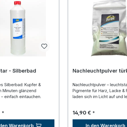
Star - Silberbad
Nachleuchtpulver tür
s Silberbad: Kupfer &
Nachleuchtpulver – leuchtst
n Minuten glänzend
Pigmente für Harz, Lacke & 
 – einfach eintauchen.
laden sich im Licht auf und 
lange nach.
r Preis:
Regulärer Preis:
€
14,90 €
*
*
 den Warenkorb
In den Warenkorb