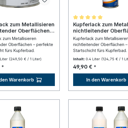
ack zum Metallisieren
Durchschnittliche Bewer
Kupferlack zum Metal
itender Oberflächen -
nichtleitender Oberfl
00 ml)
Spray (400 ml)
k zum Metallisieren
Kupferlack zum Metallisiere
ender Oberflächen – perfekte
nichtleitender Oberflächen –
ht fürs Kupferbad.
Startschicht fürs Kupferbad.
 Liter
(249,50 € / 1 Liter)
Inhalt:
0.4 Liter
(124,75 € / 1 Li
r Preis:
Regulärer Preis:
49,90 €
*
*
 den Warenkorb
In den Warenkorb