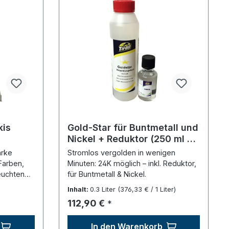
kis
Gold-Star für Buntmetall und
Nickel + Reduktor (250 ml +
50 ml) - Komplettset
arke
Stromlos vergolden in wenigen
Farben,
Minuten: 24K möglich – inkl. Reduktor,
leuchten
für Buntmetall & Nickel.
Inhalt:
0.3 Liter
(376,33 € / 1 Liter)
Regulärer Preis:
112,90 €
*
In den Warenkorb