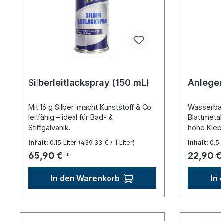
Silberleitlackspray (150 mL)
Anlegem
Mit 16 g Silber: macht Kunststoff & Co.
Wasserbas
leitfähig – ideal für Bad- &
Blattmetal
Stiftgalvanik.
hohe Kleb
Inhalt:
0.15 Liter
(439,33 € / 1 Liter)
Inhalt:
0.5
Regulärer Preis:
Reguläre
65,90 €
22,90 
*
In den Warenkorb
In