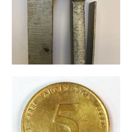
Dunkelgrau, matt
Blei
Eisen, niedriglegierte
Grau-silber, matt
Stähle
Grau-silber,
Chrom, Nickel, Edelstahl
glänzend
Weiß-silber,
Silber, Platin
glänzend
Gelb-gold,
Gold, Messing
glänzend
Gold-rötlich,
Goldlegierung mit
glänzend
Kupferanteil
Braun-rötlich,
Kupfer
glänzend