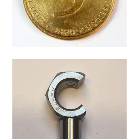
Bräunlich-gold,
Kupferlegierung,
glänzend
Bronze, Rotgold