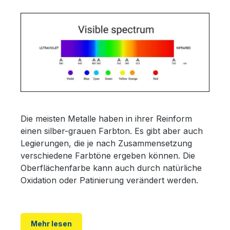
Die meisten Metalle haben in ihrer Reinform
einen silber-grauen Farbton. Es gibt aber auch
Legierungen, die je nach Zusammensetzung
verschiedene Farbtöne ergeben können. Die
Oberflächenfarbe kann auch durch natürliche
Oxidation oder Patinierung verändert werden.
Physikalisch gesehen ist die sichtbare Farbe
eines Materials die Kombination der reflektierten
Mehr lesen