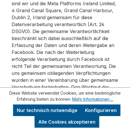
sind wir und die Meta Platforms Ireland Limited,
4 Grand Canal Square, Grand Canal Harbour,
Dublin 2, Irland gemeinsam für diese
Datenverarbeitung verantwortlich (Art. 26
DSGVO). Die gemeinsame Verantwortlichkeit
beschränkt sich dabei ausschließlich auf die
Erfassung der Daten und deren Weitergabe an
Facebook. Die nach der Weiterleitung
erfolgende Verarbeitung durch Facebook ist
nicht Teil der gemeinsamen Verantwortung. Die
uns gemeinsam obliegenden Verpflichtungen
wurden in einer Vereinbarung über gemeinsame
Verarbeitung festgehalten. Den Wortlaut der
Diese Website verwendet Cookies, um eine bestmögliche
Vereinbarung finden Sie unter:
Erfahrung bieten zu können.
Mehr Informationen ...
https://www.facebook.com/legal/controller_addendu
Laut dieser Vereinbarung sind wir für die
Nur technisch notwendige
Konfigurieren
Erteilung der Datenschutzinformationen beim
Einsatz des Facebook-Tools und für die
Alle Cookies akzeptieren
datenschutzrechtlich sichere Implementierung