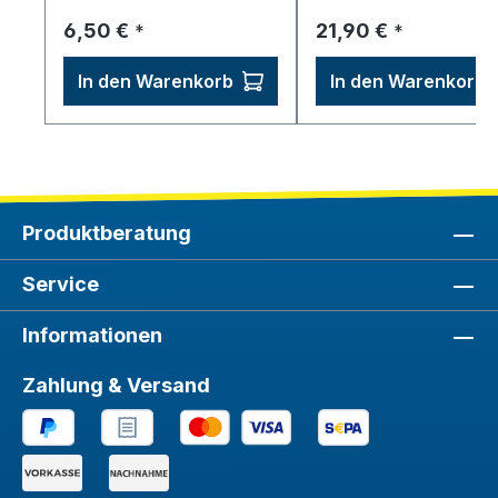
Regulärer Preis:
Regulärer Preis:
6,50 €
21,90 €
*
*
In den Warenkorb
In den Warenkorb
Produktberatung
Service
Informationen
Zahlung & Versand