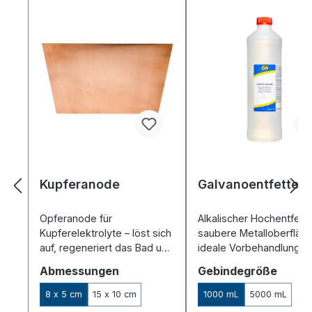
Kupferanode
Galvanoentfetter
Opferanode für
Alkalischer Hochentfette
Kupferelektrolyte – löst sich
saubere Metalloberfläch
auf, regeneriert das Bad und
ideale Vorbehandlung fü
sorgt für gute Abscheidung.
Galvanik & Eloxal.
auswählen
auswä
Abmessungen
Gebindegröße
8 x 5 cm
15 x 10 cm
1000 mL
5000 mL