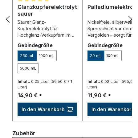
Durchschnittliche Bewertung von 5 von 5 Sternen
Glanzkupferelektrolyt
Palladiumelektroly
sauer
Saurer Glanz-
Nickelfreie, silberweiße
Kupferelektrolyt für
Sperrschicht vor dem
Hochglanz-Verkupfern im
Vergolden – sorgt für
Bad oder Stift – cyanidfrei.
glänzende, saubere
auswählen
auswä
Gebindegröße
Gebindegröße
Ergebnisse.
250 mL
1000 mL
20 mL
100 mL
5000 mL
Inhalt:
0.25 Liter
(59,60 € / 1
Inhalt:
0.02 Liter
(595,00 €
Liter)
Liter)
Regulärer Preis:
Regulärer Preis:
14,90 €
11,90 €
*
*
In den Warenkorb
In den Warenkorb
Produktgalerie überspringen
Zubehör