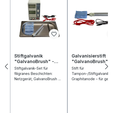
Stiftgalvanik
Galvanisierstift
"GalvanoBrush" -
"GalvanoBrush"
Basic-Set
Stiftgalvanik-Set für
Stift für
filigranes Beschichten:
Tampon-/Stiftgalvanik m
Netzgerät, GalvanoBrush &
Graphitanode – für gezie
Zubehör – Chemie separat.
Beschichtungen, inkl.
Tampons.