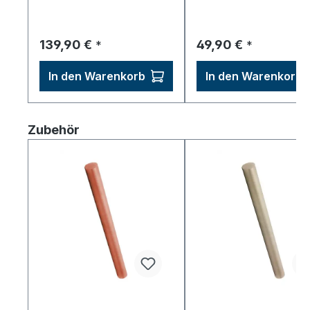
Regulärer Preis:
Regulärer Preis:
139,90 €
49,90 €
*
*
In den Warenkorb
In den Warenkorb
Produktgalerie überspringen
Zubehör