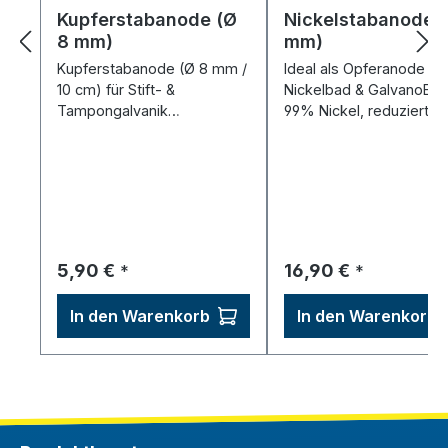
Kupferstabanode (Ø
Nickelstabanode 
8 mm)
mm)
Kupferstabanode (Ø 8 mm /
Ideal als Opferanode für
10 cm) für Stift- &
Nickelbad & GalvanoBru
Tampongalvanik
99% Nickel, reduziert
(GalvanoBrush) – einfach
Verbrauch, verbessert
austauschbar.
Abscheidung.
Regulärer Preis:
Regulärer Preis:
5,90 €
16,90 €
*
*
In den Warenkorb
In den Warenkorb