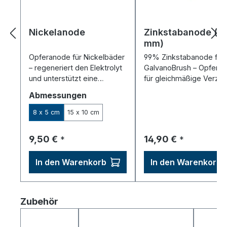
Nickelanode
Zinkstabanode (Ø
mm)
Opferanode für Nickelbäder
99% Zinkstabanode für
– regeneriert den Elektrolyt
GalvanoBrush – Opfera
und unterstützt eine
für gleichmäßige Verzin
gleichmäßige
per Stiftgalvanik.
auswählen
Abmessungen
Nickelabscheidung.
8 x 5 cm
15 x 10 cm
Regulärer Preis:
Regulärer Preis:
9,50 €
14,90 €
*
*
In den Warenkorb
In den Warenkorb
Produktgalerie überspringen
Zubehör