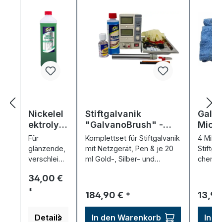
Nickelel
Stiftgalvanik
Galv
ektrolyt
"GalvanoBrush" -
Micro
(1000
Starter-Set
Für
Komplettset für Stiftgalvanik
4 Mikr
ml)
glänzende,
mit Netzgerät, Pen & je 20
Stiftga
verschleißf
ml Gold-, Silber- und
chemika
este
Palladiumelektrolyt.
langleb
Regulärer Preis:
34,00 €
Nickelschic
hten –
*
Regulärer Preis:
Regulä
184,90 €
13,90
*
lötbar,
korrosionsb
Details
In den Warenkorb
In d
eständig,