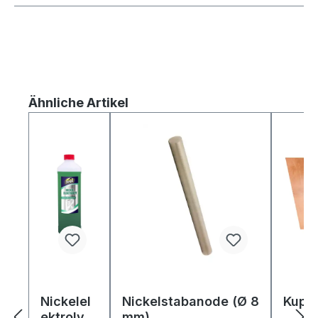
Produktgalerie überspringen
Ähnliche Artikel
Nickelel
Nickelstabanode (Ø 8
Kupf
ektrolyt
mm)