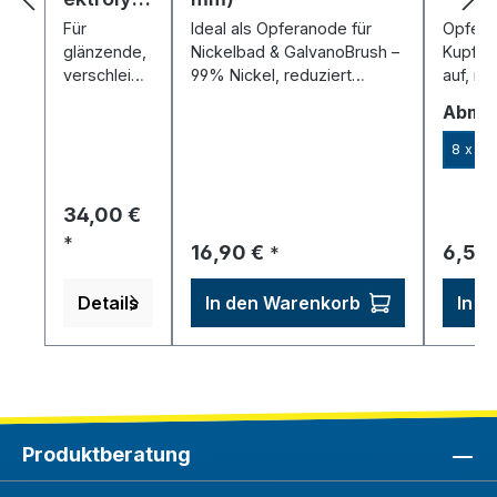
(1000
Für
Ideal als Opferanode für
Opfera
ml)
glänzende,
Nickelbad & GalvanoBrush –
Kupfere
verschleißf
99% Nickel, reduziert
auf, re
este
Verbrauch, verbessert
sorgt f
Abme
Nickelschic
Abscheidung.
hten –
8 x 5 
lötbar,
korrosionsb
Regulärer Preis:
34,00 €
eständig,
Sperrschich
*
Regulärer Preis:
Regulä
16,90 €
6,50
*
t.
Details
In den Warenkorb
In d
Produktberatung