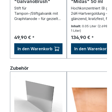
"GalvanoBrush"
"Midas" 50 ml
Stift für
Hochkonzentriert (8 g/l)
Tampon-/Stiftgalvanik mit
24K-Hartvergoldung –
Graphitanode – für gezielte
glänzend, kratzfest, für
Beschichtungen, inkl.
& Stiftgalvanik.
Inhalt:
0.05 Liter
(2.698,00
Tampons.
1 Liter)
Regulärer Preis:
Regulärer Preis:
49,90 €
134,90 €
*
*
In den Warenkorb
In den Warenkorb
Produktgalerie überspringen
Zubehör