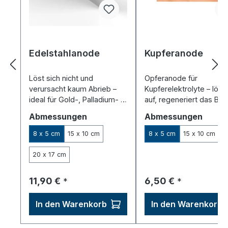
Edelstahlanode
Kupferanode
Löst sich nicht und
Opferanode für
verursacht kaum Abrieb –
Kupferelektrolyte – löst 
ideal für Gold-, Palladium- &
auf, regeneriert das Ba
chloridfreie Elektrolyte.
sorgt für gute Abscheid
auswählen
auswä
Abmessungen
Abmessungen
8 x 5 cm
15 x 10 cm
8 x 5 cm
15 x 10 cm
20 x 17 cm
Regulärer Preis:
Regulärer Preis:
11,90 €
6,50 €
*
*
In den Warenkorb
In den Warenkorb