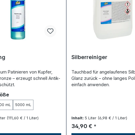
ng
Silberreiniger
um Patinieren von Kupfer,
Tauchbad für angelaufenes Silb
onze – erzeugt schnell Antik-
Glanz zurück – ohne langes Pol
schützt.
einfach anwenden.
auswählen
röße
00 mL
5000 mL
iter
(111,60 € / 1 Liter)
Inhalt:
5 Liter
(6,98 € / 1 Liter)
Preis:
Regulärer Preis:
34,90 €
*