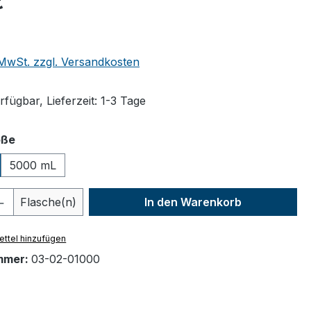
€
. MwSt. zzgl. Versandkosten
fügbar, Lieferzeit: 1-3 Tage
auswählen
öße
5000 mL
 Anzahl: Gib den gewünschten Wert ein 
Flasche(n)
In den Warenkorb
ttel hinzufügen
mmer:
03-02-01000