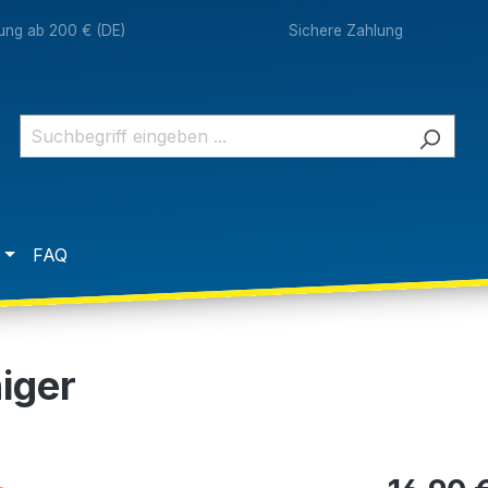
rung ab 200 € (DE)
Sichere Zahlung
FAQ
iger