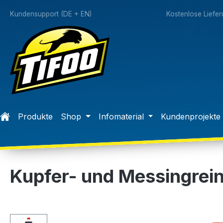
springen
Zur Hauptnavigation springen
Kundensupport (DE + EN)
Kostenlose Liefe
Produkte
Shop
Infomaterial
Kundenprojekte
Kupfer- und Messingrein
Bildergalerie überspringen