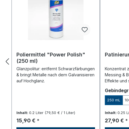
Poliermittel "Power Polish"
Patinieru
(250 ml)
Glanzpolitur: entfernt Schwarzfärbungen
Konzentrat z
& bringt Metalle nach dem Galvanisieren
Messing & Br
auf Hochglanz.
Effekte und 
Gebindeg
250 mL
10
Inhalt:
0.2 Liter
(79,50 € / 1 Liter)
Inhalt:
0.25 L
Regulärer Preis:
Regulärer 
15,90 €
27,90 €
*
*