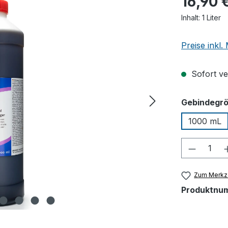
16,90 
Inhalt:
1 Liter
Preise inkl
Sofort ver
Gebindegr
1000 mL
Produkt
Zum Merkze
Produktnu