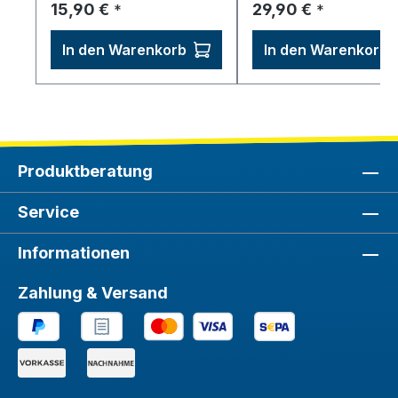
Regulärer Preis:
Regulärer Preis:
15,90 €
29,90 €
*
*
In den Warenkorb
In den Warenkorb
Produktberatung
Service
Informationen
Zahlung & Versand