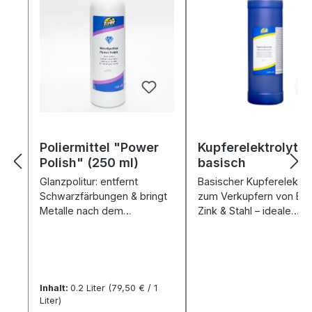
Poliermittel "Power
Kupferelektrolyt
Polish" (250 ml)
basisch
Glanzpolitur: entfernt
Basischer Kupferelektro
Schwarzfärbungen & bringt
zum Verkupfern von Eis
Metalle nach dem
Zink & Stahl – ideale
Galvanisieren auf
Sperrschicht.
Hochglanz.
Inhalt:
0.2 Liter
(79,50 € / 1
Liter)