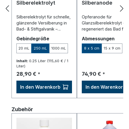
Durchschnittliche Bewertung von 5 von 5 Sternen
Silberelektrolyt
Silberanode
Silberelektrolyt für schnelle,
Opferanode für
glänzende Versilberung in
Glanzsilberelektrolyt –
Bad- & Stiftgalvanik –
regeneriert das Bad für
cyanidfrei.
gleichbleibend gute
auswählen
auswä
Gebindegröße
Abmessungen
Abscheidung.
20 mL
250 mL
1000 mL
8 x 5 cm
15 x 9 cm
Inhalt:
0.25 Liter
(115,60 € / 1
Liter)
Regulärer Preis:
Regulärer Preis:
28,90 €
74,90 €
*
*
In den Warenkorb
In den Warenkorb
Produktgalerie überspringen
Zubehör