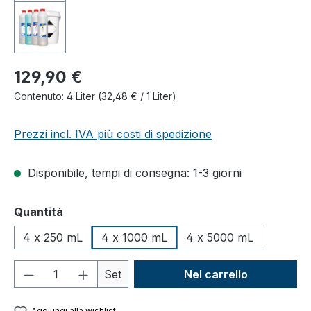
129,90 €
Contenuto:
4 Liter
(32,48 € / 1 Liter)
Prezzi incl. IVA più costi di spedizione
Disponibile, tempi di consegna: 1-3 giorni
Seleziona
Quantità
4 x 250 mL
4 x 1000 mL
4 x 5000 mL
Quantità del prodotto: inserisci la quant
Set
Nel carrello
Aggiungi alla wishlist