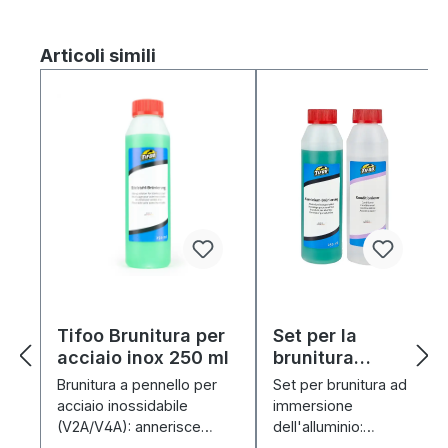
Salta la galleria dei prodotti
Articoli simili
Tifoo Brunitura per
Set per la
acciaio inox 250 ml
brunitura
dell'alluminio
Brunitura a pennello per
Set per brunitura ad
Tifoo
acciaio inossidabile
immersione
(V2A/V4A): annerisce
dell'alluminio:
rapidamente, è altamente
brunitura +