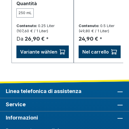
Seleziona
Quantità
adesiva e resistente
condizionatore –
all'abrasione – 250 ml per
economico,
250 mL
circa 1 m².
resistente
all'abrasione, diluibile
Contenuto:
0.25 Liter
Contenuto:
0.5 Liter
a seconda della lega.
(107,60 € / 1 Liter)
(49,80 € / 1 Liter)
Prezzo normale:
Prezzo normale:
Da
26,90 €
24,90 €
*
*
Variante wählen
Nel carrello
Linea telefonica di assistenza
Service
Informazioni