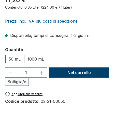
11,20 €
Contenuto:
0.05 Liter
(224,00 € / 1 Liter)
Prezzi incl. IVA più costi di spedizione
Disponibile, tempi di consegna: 1-3 giorni
Seleziona
Quantità
50 mL
1000 mL
Quantità del prodotto: inserisci la quant
Nel carrello
Bottiglia/e
Aggiungi alla wishlist
Codice prodotto:
02-21-00050