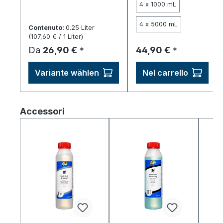
4 x 1000 mL
4 x 5000 mL
Contenuto:
0.25 Liter
(107,60 € / 1 Liter)
Prezzo normale:
Prezzo normale:
Da
26,90 €
44,90 €
*
*
Variante wählen
Nel carrello
Salta la galleria dei prodotti
Accessori