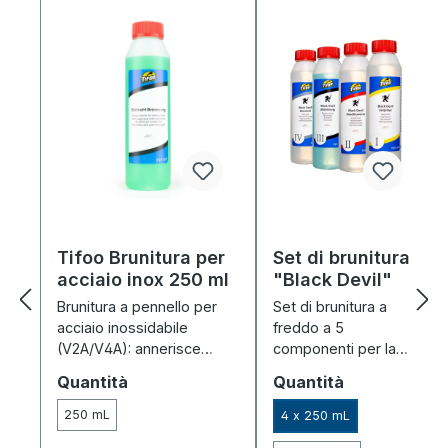
Tifoo Brunitura per
Set di brunitura
acciaio inox 250 ml
"Black Devil"
Brunitura a pennello per
Set di brunitura a
acciaio inossidabile
freddo a 5
(V2A/V4A): annerisce
componenti per la
rapidamente, è altamente
brunitura a
Seleziona
Seleziona
Quantità
Quantità
adesiva e resistente
immersione di
all'abrasione – 250 ml per
acciaio, ferro, ghisa e
250 mL
4 x 250 mL
circa 1 m².
zinco – economico.