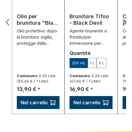
Olio per
Brunitore Tifoo
Col
brunitura "Black
- Black Devil
(10
Devil" (250 ml)
Olio protettivo dopo
Agente brunente a
Colo
la brunitura: sigilla,
freddo/per
alta
protegge dalla
immersione per
pigm
corrosione e
annerire acciaio,
luce
Seleziona
Quantità
intensifica il tono
ferro e ghisa –
– do
nero.
protegge la
è im
250 mL
1 L
5 L
superficie, facile da
resis
usare.
UV e
Contenuto:
0.25 Liter
Contenuto:
0.25 Liter
Cont
(55,60 € / 1 Liter)
(67,60 € / 1 Liter)
(199,
Prezzo normale:
Prezzo normale:
Pre
13,90 €
16,90 €
19,
*
*
Nel carrello
Nel carrello
Ne