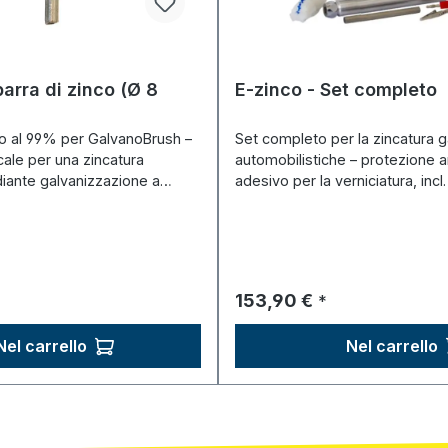
arra di zinco (Ø 8
E-zinco - Set completo
co al 99% per GalvanoBrush –
Set completo per la zincatura ga
cale per una zincatura
automobilistiche – protezione a
iante galvanizzazione a
adesivo per la verniciatura, incl
male:
Prezzo normale:
153,90 €
*
Nel carrello
Nel carrello