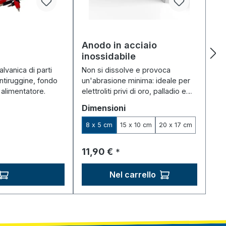
Anodo in acciaio
inossidabile
lvanica di parti
Non si dissolve e provoca
ntiruggine, fondo
un'abrasione minima: ideale per
. alimentatore.
elettroliti privi di oro, palladio e
cloruro.
Seleziona
Dimensioni
8 x 5 cm
15 x 10 cm
20 x 17 cm
Prezzo normale:
11,90 €
*
Nel carrello