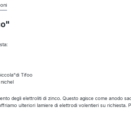
ioni
co"
sta:
iccola"di Tifoo
 nichel
 degli elettroliti di zinco. Questo agisce come anodo sacrifi
iamo ulteriori lamiere di elettrodi volentieri su richiesta. P