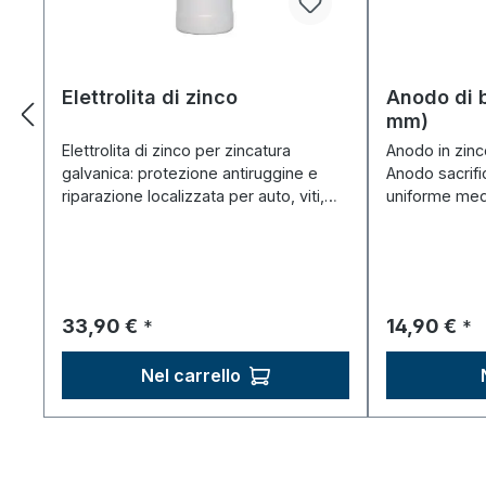
Elettrolita di zinco
Anodo di b
mm)
Elettrolita di zinco per zincatura
Anodo in zin
galvanica: protezione antiruggine e
Anodo sacrifi
riparazione localizzata per auto, viti,
uniforme med
lamiere.
penna.
Prezzo normale:
Prezzo nor
33,90 €
14,90 €
*
*
Nel carrello