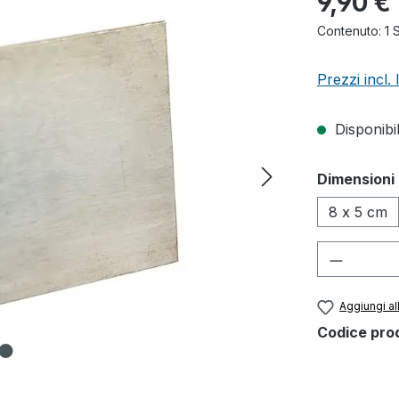
9,90 €
Contenuto:
1 
Prezzi incl.
Disponibil
Seleziona
Dimensioni
8 x 5 cm
Quantità
Aggiungi all
Codice pro