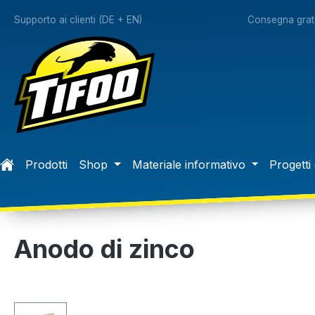
 ricerca
Passa alla navigazione principale
Supporto ai clienti (DE + EN)
Consegna gratu
Prodotti
Shop
Materiale informativo
Progetti 
Anodo di zinco
Salta la galleria di immagini