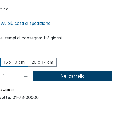
Stück
 IVA più costi di spedizione
e, tempi di consegna: 1-3 giorni
15 x 10 cm
20 x 17 cm
 del prodotto: inserisci la quantità des
Nel carrello
a wishlist
dotto:
01-73-00000