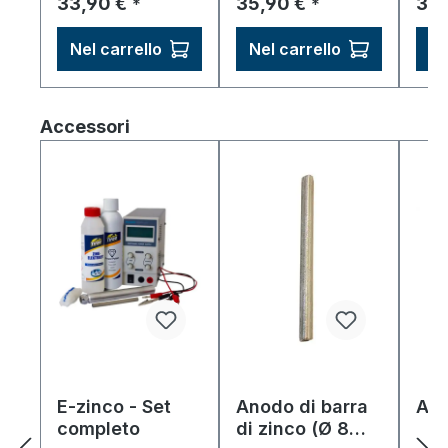
Prezzo normale:
Prezzo normale:
Pre
33,90 €
35,90 €
34,
*
*
viti, lamiere.
imme
Nel carrello
Nel carrello
Ne
Salta la galleria dei prodotti
Accessori
E-zinco - Set
Anodo di barra
Ano
completo
di zinco (Ø 8