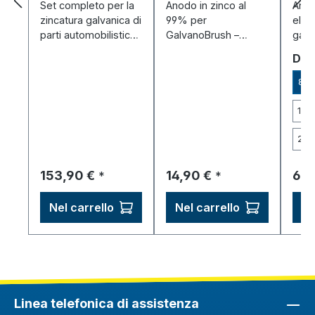
mm)
Set completo per la
Anodo in zinco al
Anod
zincatura galvanica di
99% per
elett
parti automobilistiche
GalvanoBrush –
gara
– protezione
Anodo sacrificale per
depo
Sel
Dim
antiruggine, fondo
una zincatura
unif
adesivo per la
uniforme mediante
zinca
8 x
verniciatura, incl.
galvanizzazione a
alimentatore.
penna.
15 x
20 
Prezzo normale:
Prezzo normale:
Pre
153,90 €
14,90 €
6,5
*
*
Nel carrello
Nel carrello
Ne
Linea telefonica di assistenza