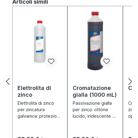
Salta la galleria dei prodotti
Articoli simili
Elettrolita di
Cromatazione
Cro
zinco
gialla (1000 mL)
Elettrolita di zinco
Passivazione gialla
Crom
per zincatura
per zinco: ottone
zinco
galvanica: protezione
lucido, iridescente –
opac
antiruggine e
bagno di immersione
dall
riparazione
senza corrente, in
senz
localizzata per auto,
pochi minuti.
bagn