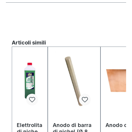
Salta la galleria dei prodotti
Articoli simili
Elettrolita
Anodo di barra
Anodo di
di nichel
di nichel (Ø 8