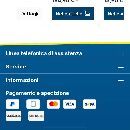
Prezzo normale:
Prezzo nor
184,90 €
13,90 €
*
*
all'usura –
elettrolita d'oro,
durevoli.
saldabili,
argento e palladio.
Dettagli
Nel carrello
Nel carrel
resistenti
alla
corrosione,
strato
barriera.
Linea telefonica di assistenza
Service
Informazioni
Pagamento e spedizione