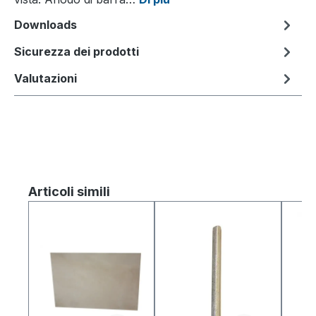
Downloads
Sicurezza dei prodotti
Valutazioni
Salta la galleria dei prodotti
Articoli simili