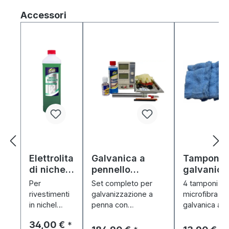
Salta la galleria dei prodotti
Accessori
Elettrolita
Galvanica a
Tamponi
di nichel
pennello
galvanici 
(1000 ml)
"GalvanoBrush"
microfibra
Per
Set completo per
4 tamponi in
- Set di
pezzi)
rivestimenti
galvanizzazione a
microfibra pe
partenza
in nichel
penna con
galvanica a 
lucidi e
alimentatore, penna
assorbenti, r
Prezzo normale:
34,00 €
*
resistenti
e 20 ml ciascuno di
agli agenti ch