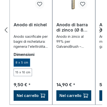
Anodo di nichel
Anodo di barra
Ano
di zinco (Ø 8
di 
mm)
mm
Anodo sacrificale per
Anodo in zinco al
Anod
bagni di nichelatura:
99% per
mm /
rigenera l'elettrolita e
GalvanoBrush –
galv
favorisce una
Anodo sacrificale per
penn
Seleziona
Dimensioni
deposizione
una zincatura
(Gal
uniforme del nichel.
uniforme mediante
faci
8 x 5 cm
galvanizzazione a
sosti
penna.
15 x 10 cm
Prezzo normale:
Prezzo normale:
Pre
9,50 €
14,90 €
5,9
*
*
Nel carrello
Nel carrello
Ne