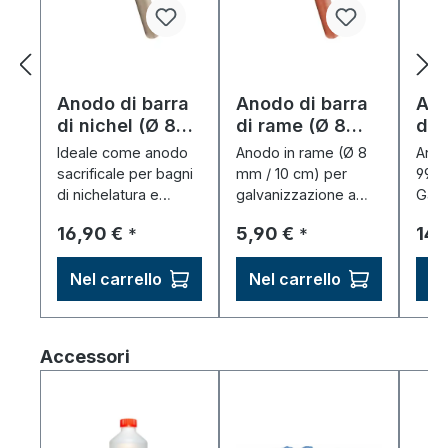
Anodo di barra
Anodo di barra
Ano
di nichel (Ø 8
di rame (Ø 8
di 
mm)
mm)
mm
Ideale come anodo
Anodo in rame (Ø 8
Anod
sacrificale per bagni
mm / 10 cm) per
99%
di nichelatura e
galvanizzazione a
Galv
GalvanoBrush – 99%
penna e tampone
Anod
Prezzo normale:
Prezzo normale:
Pre
16,90 €
5,90 €
14,
*
*
nichel, riduce il
(GalvanoBrush) –
una 
consumo, migliora la
facilmente
unif
Nel carrello
Nel carrello
Ne
deposizione.
sostituibile.
galv
penn
Salta la galleria dei prodotti
Accessori