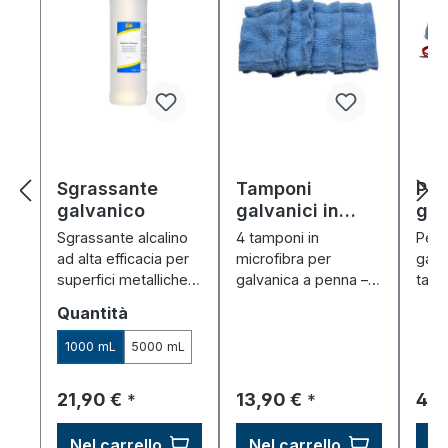
Sgrassante
Tamponi
Pe
galvanico
galvanici in
gal
microfibra (4
"Ga
Sgrassante alcalino
4 tamponi in
Penn
pezzi)
ad alta efficacia per
microfibra per
galv
superfici metalliche
galvanica a penna –
tamp
pulite –
assorbenti, resistenti
anod
Seleziona
Quantità
pretrattamento
agli agenti chimici,
rives
ideale per
durevoli.
inclu
1000 mL
5000 mL
galvanizzazione e
anodizzazione.
Prezzo normale:
Prezzo normale:
Pre
21,90 €
13,90 €
49,
*
*
Nel carrello
Nel carrello
Ne