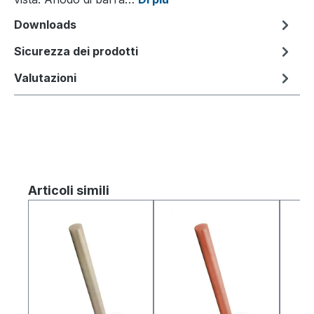
Downloads
Sicurezza dei prodotti
Valutazioni
Salta la galleria dei prodotti
Articoli simili