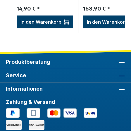
Regulärer Preis:
Regulärer Preis:
14,90 €
153,90 €
*
*
In den Warenkorb
In den Warenkorb
Produktberatung
Service
Informationen
Zahlung & Versand