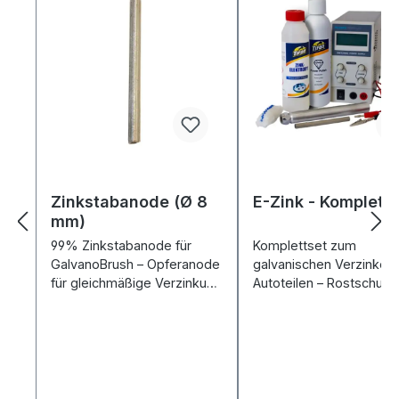
Zinkstabanode (Ø 8
E-Zink - Komplett
mm)
99% Zinkstabanode für
Komplettset zum
GalvanoBrush – Opferanode
galvanischen Verzinken
für gleichmäßige Verzinkung
Autoteilen – Rostschutz,
per Stiftgalvanik.
Haftgrund fürs Lackiere
inkl. Netzgerät.