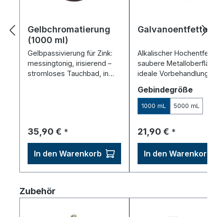
Gelbchromatierung
Galvanoentfetter
(1000 ml)
Gelbpassivierung für Zink:
Alkalischer Hochentfette
messingtonig, irisierend –
saubere Metalloberfläch
stromloses Tauchbad, in
ideale Vorbehandlung fü
wenigen Minuten.
Galvanik & Eloxal.
auswä
Gebindegröße
1000 mL
5000 mL
Regulärer Preis:
Regulärer Preis:
35,90 €
21,90 €
*
*
In den Warenkorb
In den Warenkorb
Produktgalerie überspringen
Zubehör