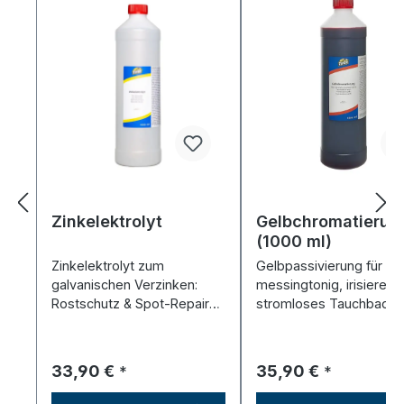
Zinkelektrolyt
Gelbchromatierun
(1000 ml)
Zinkelektrolyt zum
Gelbpassivierung für Zin
galvanischen Verzinken:
messingtonig, irisierend
Rostschutz & Spot-Repair
stromloses Tauchbad, i
für Auto, Schrauben, Bleche.
wenigen Minuten.
Regulärer Preis:
Regulärer Preis:
33,90 €
35,90 €
*
*