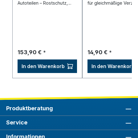
Autoteilen – Rostschutz,
für gleichmäßige Verzin
Haftgrund fürs Lackieren,
per Stiftgalvanik.
inkl. Netzgerät.
Regulärer Preis:
Regulärer Preis:
153,90 €
14,90 €
*
*
In den Warenkorb
In den Warenkorb
Produktberatung
Service
Informationen