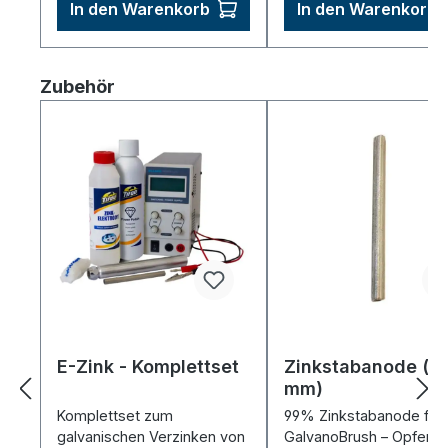
In den Warenkorb
In den Warenkorb
Produktgalerie überspringen
Zubehör
E-Zink - Komplettset
Zinkstabanode (Ø
mm)
Komplettset zum
99% Zinkstabanode für
galvanischen Verzinken von
GalvanoBrush – Opfera