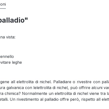
ioni
 palladio"
na vista:
pennello
vitare leghe
lergene all elettrolita di nichel. Palladiare o rivestire con 
tura galvanica con lelettrolita di nichel, può offrire alcuni
latura chimica? Normalmente un elettrolita di nichel viene tra 
. Un rivestimento al palladio offre però, rispetto all elettro