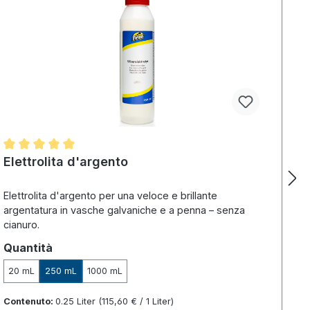
Valutazione media di 5 su 5 stelle
Elettrolita d'argento
Elettrolita d'argento per una veloce e brillante
argentatura in vasche galvaniche e a penna – senza
cianuro.
Seleziona
Quantità
20 mL
250 mL
1000 mL
Contenuto:
0.25 Liter
(115,60 € / 1 Liter)