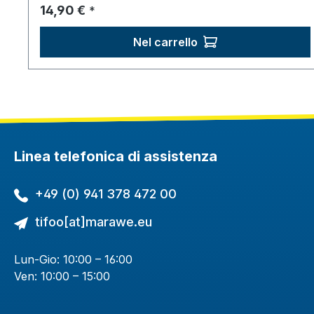
Prezzo normale:
14,90 €
*
Nel carrello
Linea telefonica di assistenza
+49 (0) 941 378 472 00
tifoo[at]marawe.eu
Lun-Gio: 10:00 – 16:00
Ven: 10:00 – 15:00