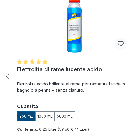
Valutazione media di 5 su 5 stelle
Elettrolita di rame lucente acido
Elettrolita acido brillante al rame per ramatura lucida in
bagno o a penna – senza cianuro.
Seleziona
Quantità
250 mL
1000 mL
5000 mL
Contenuto:
0.25 Liter
(59,60 € / 1 Liter)