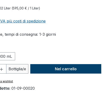
€
02 Liter
(595,00 € / 1 Liter)
 IVA più costi di spedizione
e, tempi di consegna: 1-3 giorni
100 mL
 del prodotto: inserisci la quantità des
Bottiglia/e
Nel carrello
a wishlist
dotto:
01-09-00020