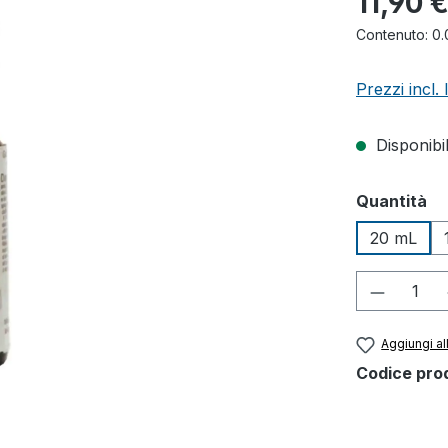
11,90 
Contenuto:
0.
Prezzi incl.
Disponibil
Seleziona
Quantità
20 mL
Quantità
Aggiungi all
Codice pro