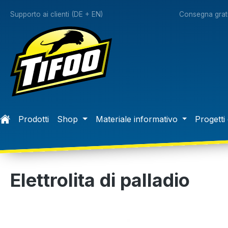
 ricerca
Passa alla navigazione principale
Supporto ai clienti (DE + EN)
Consegna gratu
Prodotti
Shop
Materiale informativo
Progetti 
Elettrolita di palladio
Salta la galleria di immagini