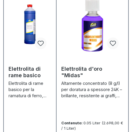
Elettrolita di
Elettrolita d'oro
rame basico
"Midas"
Elettrolita di rame
Altamente concentrato (8 g/l)
basico per la
per doratura a spessore 24K –
ramatura di ferro,
brillante, resistente ai graffi,
zinco e acciaio –
per bagno e galvanizzazione a
strato barriera ideale.
penna.
Contenuto:
0.05 Liter
(2.698,00 €
/ 1 Liter)