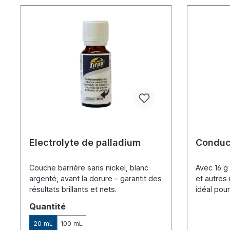
Electrolyte de palladium
Conduct
Couche barrière sans nickel, blanc
Avec 16 g 
argenté, avant la dorure – garantit des
et autres
résultats brillants et nets.
idéal pour
et par éle
Sélectionnez
Quantité
20 mL
100 mL