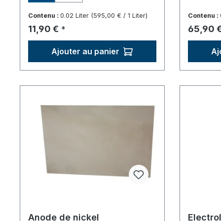
Contenu :
0.02 Liter
(595,00 € / 1 Liter)
Contenu :
Prix régulier :
Prix régu
11,90 €
65,90 
*
Ajouter au panier
Aj
Anode de nickel
Electro