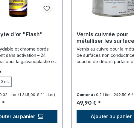
lyte d'or "Flash"
Vernis cuivrée pour
métalliser les surfac
conductrices - boîte 
xydable et chrome dorés
Vernis au cuivre pour la méta
ml)
nt sans activation – 24
de surfaces non conductrice
éal pour la galvanoplastie en
couche de départ parfaite p
r électrolyse.
bain de cuivre.
onnez
é
50 mL
0.02 Liter
(1 345,00 € / 1 Liter)
Contenu :
0.2 Liter
(249,50 € / 
lier :
Prix régulier :
€
49,90 €
*
*
outer au panier
Ajouter au panier