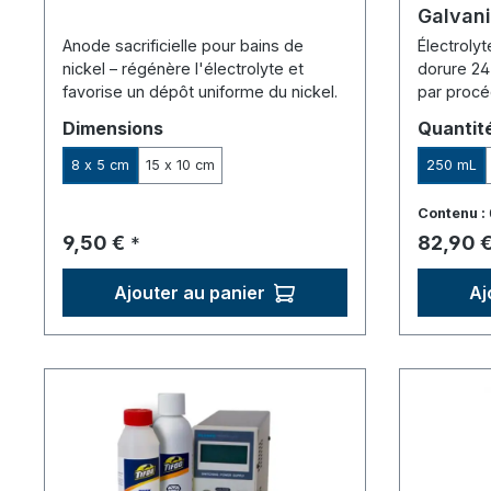
Galvani
"Chama
Anode sacrificielle pour bains de
Électroly
nickel – régénère l'électrolyte et
dorure 24 
favorise un dépôt uniforme du nickel.
par procé
bain – sa
Sélectionnez
Sélecti
Dimensions
Quantit
8 x 5 cm
15 x 10 cm
250 mL
Contenu :
Prix régulier :
Prix régu
9,50 €
82,90 
*
Ajouter au panier
Aj