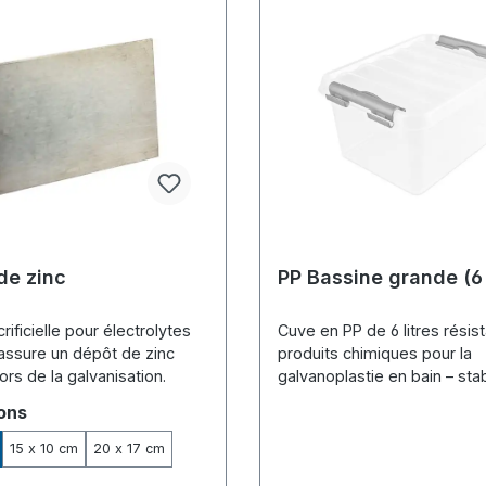
de zinc
PP Bassine grande (6 
ificielle pour électrolytes
Cuve en PP de 6 litres résis
 assure un dépôt de zinc
produits chimiques pour la
ors de la galvanisation.
galvanoplastie en bain – sta
pratique pour la préparation
onnez
ons
d'électrolytes.
15 x 10 cm
20 x 17 cm