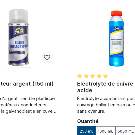
eur argent (150 ml)
Note moyenne de 5 sur 5 
Electrolyte de cuivre 
acide
d'argent : rend le plastique
Électrolyte acide brillant pou
 matériaux conducteurs –
cuivrage brillant en bain ou 
 la galvanoplastie en cuve
sans cyanure.
ctrolyse.
Sélectionnez
Quantité
250 mL
1000 mL
5000 mL