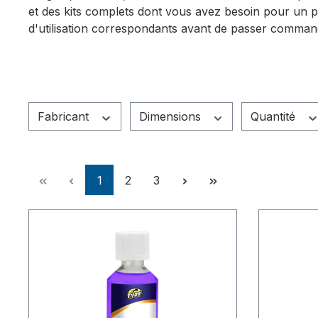
et des kits complets dont vous avez besoin pour un pr
d'utilisation correspondants avant de passer comman
Fabricant
Dimensions
Quantité
Page
Page
Page
1
2
3