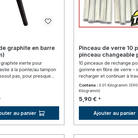
e graphite en barre
Pinceau de verre 10 
m)
pinceau changeable 
graveur/stylet de fib
graphite inerte pour
10 pinceaux de rechange pou
verre
astie à la pointe/au tampon
gomme en fibre de verre – i
issout pas, pour presque
recharger et continuer à trava
lectrolytes.
Contenu :
0.01 Kilogramm
(590
Kilogramm)
lier :
Prix régulier :
5,90 €
*
*
outer au panier
Ajouter au panier