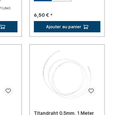
1 Liter)
Prix régulier :
6,50 €
*
Ajouter au panier
Titandraht 0.5mm, 1 Meter