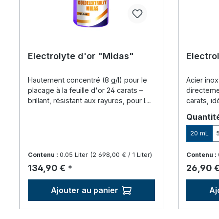
Electrolyte d'or "Midas"
Electro
Hautement concentré (8 g/l) pour le
Acier ino
placage à la feuille d'or 24 carats –
directeme
brillant, résistant aux rayures, pour la
carats, id
galvanoplastie en cuve et par
cuve et pa
Sélecti
Quantit
électrolyse.
20 mL
Contenu :
0.05 Liter
(2 698,00 € / 1 Liter)
Contenu :
Prix régulier :
Prix régu
134,90 €
26,90 
*
Ajouter au panier
Aj