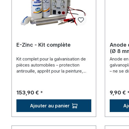
E-Zinc - Kit complète
Anode d
(Ø 8 m
Kit complet pour la galvanisation de
Anode en 
pièces automobiles – protection
galvanopl
antirouille, apprêt pour la peinture,
– ne se d
bloc d'alimentation inclus.
tous les é
Prix régulier :
Prix régu
153,90 €
9,90 €
*
Ajouter au panier
Aj