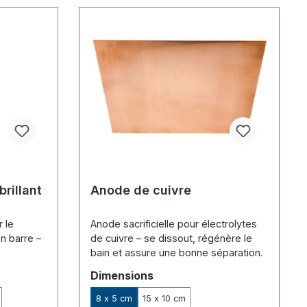
étoiles
brillant
Anode de cuivre
r le
Anode sacrificielle pour électrolytes
en barre –
de cuivre – se dissout, régénère le
bain et assure une bonne séparation.
Sélectionnez
Dimensions
8 x 5 cm
15 x 10 cm