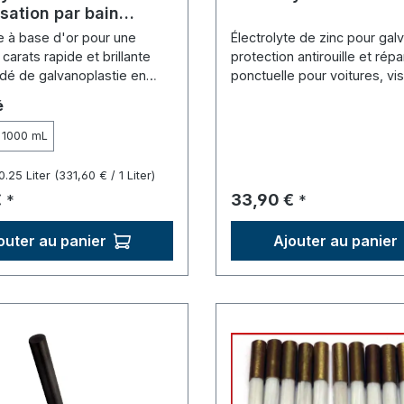
sation par bain
eleon"
te à base d'or pour une
Électrolyte de zinc pour galv
carats rapide et brillante
protection antirouille et répa
dé de galvanoplastie en
ponctuelle pour voitures, vis
ns cyanure et simple.
onnez
é
1000 mL
0.25 Liter
(331,60 € / 1 Liter)
lier :
Prix régulier :
€
33,90 €
*
*
outer au panier
Ajouter au panier