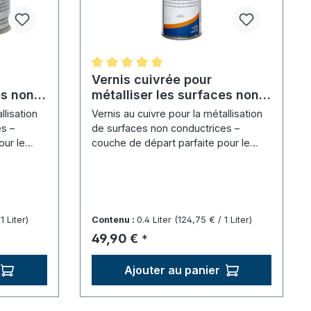
Note moyenne de 5 sur 5 étoiles
Vernis cuivrée pour
es non
métalliser les surfaces non
(200
conductrices - Spray (400
llisation
Vernis au cuivre pour la métallisation
ml)
s –
de surfaces non conductrices –
our le
couche de départ parfaite pour le
bain de cuivre.
1 Liter)
Contenu :
0.4 Liter
(124,75 € / 1 Liter)
Prix régulier :
49,90 €
*
Ajouter au panier