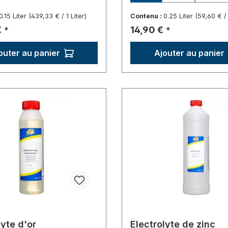
0.15 Liter
(439,33 € / 1 Liter)
Contenu :
0.25 Liter
(59,60 € / 
lier :
Prix régulier :
€
14,90 €
*
*
outer au panier
Ajouter au panier
lyte d'or
Electrolyte de zinc