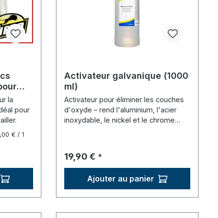
pcs
Activateur galvanique (1000
pour
ml)
re en
r la
Activateur pour éliminer les couches
déal pour
d'oxyde – rend l'aluminium, l'acier
iller.
inoxydable, le nickel et le chrome
galvanisables.
,00 € / 1
Prix régulier :
19,90 €
*
Ajouter au panier