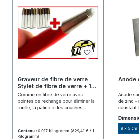
Graveur de fibre de verre
Anode 
Stylet de fibre de verre + 11
pointes (4 mm)
Gomme en fibre de verre avec
Anode sacr
pointes de rechange pour éliminer la
de zinc –
rouille, la patine et les couches
constant l
d'oxyde – nettoie les contacts.
Sélecti
Dimensi
8 x 5 cm
Contenu :
0.017 Kilogramm
(629,41 € / 1
Kilogramm)