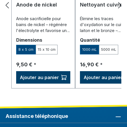
Anode de nickel
Nettoyant cuivre
Anode sacrificielle pour
Élimine les traces
bains de nickel – régénère
d'oxydation sur le cuivre
l'électrolyte et favorise un
laiton et le bronze –
dépôt uniforme du nickel.
simplement par immersi
Sélectionnez
Sélectionnez
Dimensions
Quantité
également utilisable
comme pré-nettoyant
8 x 5 cm
15 x 10 cm
1000 mL
5000 mL
galvanique.
Prix régulier :
Prix régulier :
9,50 €
16,90 €
*
*
Ajouter au panier
Ajouter au panier
Assistance téléphonique