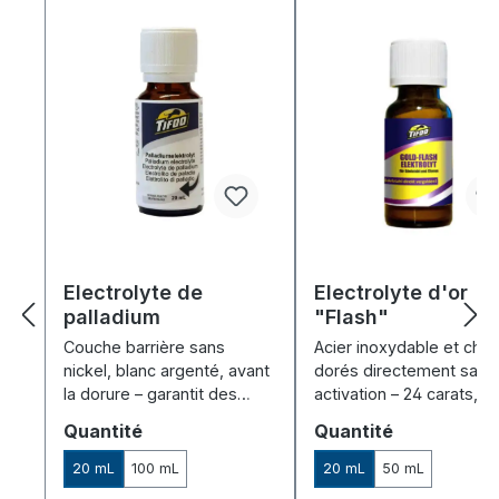
Electrolyte de
Electrolyte d'or
palladium
"Flash"
Couche barrière sans
Acier inoxydable et chr
nickel, blanc argenté, avant
dorés directement sans
la dorure – garantit des
activation – 24 carats, id
résultats brillants et nets.
pour la galvanoplastie e
Sélectionnez
Sélectionnez
Quantité
Quantité
cuve et par électrolyse.
20 mL
100 mL
20 mL
50 mL