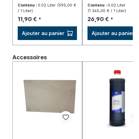
Contenu :
0.02 Liter
(595,00 €
Contenu :
0.02 Liter
/ 1 Liter)
(1 345,00 € / 1 Liter)
Prix régulier :
Prix régulier :
11,90 €
26,90 €
*
*
Ajouter au panier
Ajouter au panier
Ignorer la galerie de produits
Accessoires