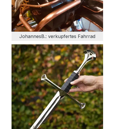
JohannesB.: verkupfertes Fahrrad