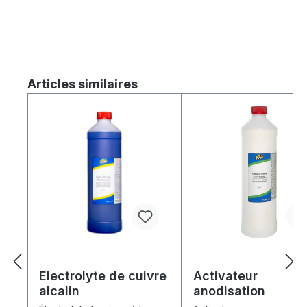
Ignorer la galerie de produits
Articles similaires
Electrolyte de cuivre
Activateur
alcalin
anodisation