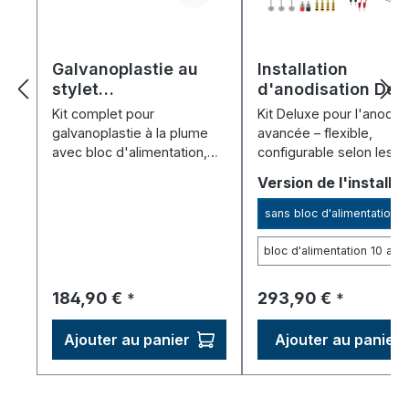
Galvanoplastie au
Installation
stylet
d'anodisation Del
"GalvanoBrush" - Kit
Kit complet pour
Kit Deluxe pour l'anodis
de démarrage
galvanoplastie à la plume
avancée – flexible,
avec bloc d'alimentation,
configurable selon les
stylo et 20 ml d'électrolyte
besoins.
Sélectionnez
Version de l'installat
d'or, d'argent et de
palladium.
sans bloc d'alimentation
bloc d'alimentation 10 am
Prix régulier :
Prix régulier :
184,90 €
293,90 €
*
*
Ajouter au panier
Ajouter au panier