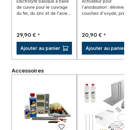
Électrolyte basique à base
Activateur pour
de cuivre pour le cuivrage
l'anodisation : élimine le
du fer, du zinc et de l'acier –
couches d'oxyde, prép
couche barrière idéale.
l'aluminium pour le bain.
Prix régulier :
Prix régulier :
29,90 €
20,90 €
*
*
Ajouter au panier
Ajouter au panier
Ignorer la galerie de produits
Accessoires