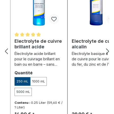
Note moyenne de 5 sur 5 étoiles
Electrolyte de cuivre
Electrolyte de cui
brillant acide
alcalin
Électrolyte acide brillant
Électrolyte basique à b
pour le cuivrage brillant en
de cuivre pour le cuivra
bain ou en barre – sans
du fer, du zinc et de l'ac
cyanure.
couche barrière idéale.
Sélectionnez
Quantité
250 mL
1000 mL
5000 mL
Contenu :
0.25 Liter
(59,60 € /
1 Liter)
Prix régulier :
Prix régulier :