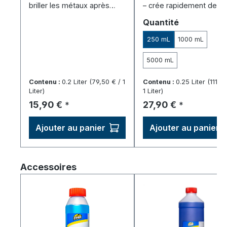
briller les métaux après
– crée rapidement des
galvanisation.
effets vieillis et protège.
Sélectionnez
Quantité
250 mL
1000 mL
5000 mL
Contenu :
0.2 Liter
(79,50 € / 1
Contenu :
0.25 Liter
(111,6
Liter)
1 Liter)
Prix régulier :
Prix régulier :
15,90 €
27,90 €
*
*
Ajouter au panier
Ajouter au panier
Ignorer la galerie de produits
Accessoires