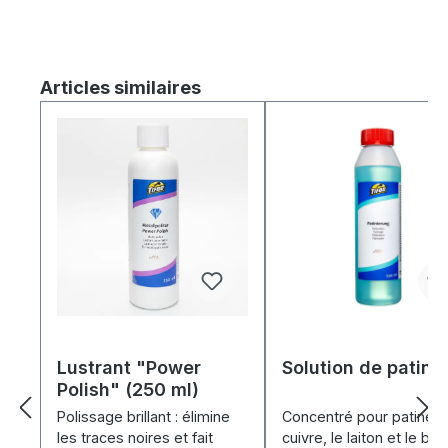
Ignorer la galerie de produits
Articles similaires
Lustrant "Power
Solution de patina
Polish" (250 ml)
Polissage brillant : élimine
Concentré pour patiner 
les traces noires et fait
cuivre, le laiton et le br