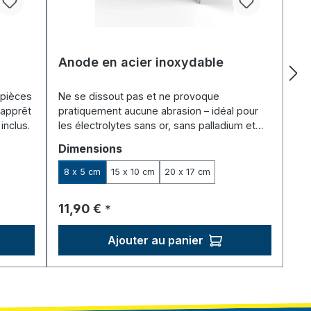
Anode en acier inoxydable
 pièces
Ne se dissout pas et ne provoque
 apprêt
pratiquement aucune abrasion – idéal pour
inclus.
les électrolytes sans or, sans palladium et
sans chlorure.
Sélectionnez
Dimensions
8 x 5 cm
15 x 10 cm
20 x 17 cm
Prix régulier :
11,90 €
*
Ajouter au panier