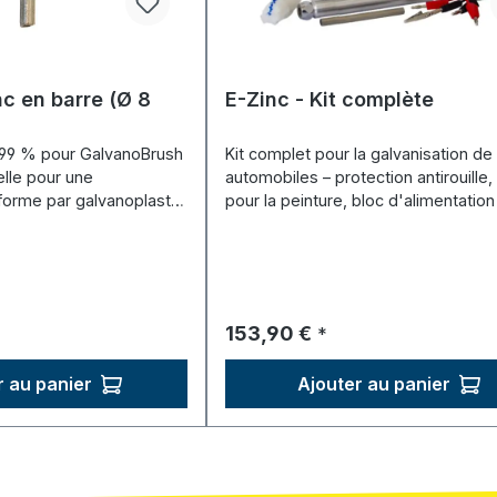
c en barre (Ø 8
E-Zinc - Kit complète
 99 % pour GalvanoBrush
Kit complet pour la galvanisation de
elle pour une
automobiles – protection antirouille,
iforme par galvanoplastie
pour la peinture, bloc d'alimentation 
Prix régulier :
153,90 €
*
r au panier
Ajouter au panier