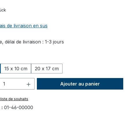
tück
ais de livraison en sus
, délai de livraison : 1-3 jours
ez
15 x 10 cm
20 x 17 cm
 de produit : Entrez la quantité souhai
Ajouter au panier
 liste de souhaits
 :
01-46-00000