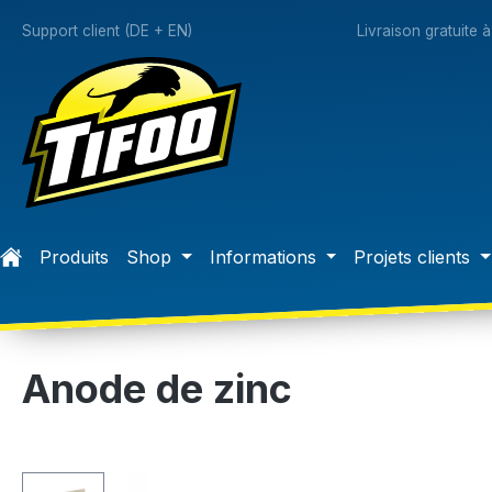
recherche
Passer à la navigation principale
Support client (DE + EN)
Livraison gratuite 
Produits
Shop
Informations
Projets clients
Anode de zinc
Ignorer la galerie d'images