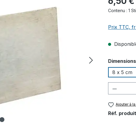
6,50 €
Contenu :
1 S
Prix TTC, fr
Disponible
Sélectionn
Dimensions
8 x 5 cm
Quantité
Ajouter à la
Réf. produit