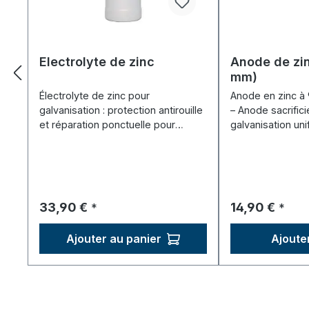
Electrolyte de zinc
Anode de zin
mm)
Électrolyte de zinc pour
Anode en zinc à
galvanisation : protection antirouille
– Anode sacrifici
et réparation ponctuelle pour
galvanisation un
voitures, vis, tôles.
à la pointe.
Prix régulier :
Prix régulier :
33,90 €
14,90 €
*
*
Ajouter au panier
Ajoute