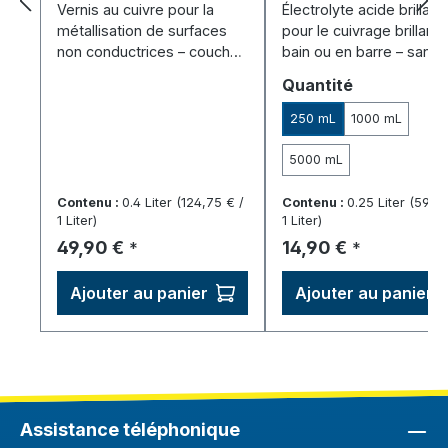
surfaces non
Vernis au cuivre pour la
Électrolyte acide brillant
conductrices - Spray
métallisation de surfaces
pour le cuivrage brillant 
(400 ml)
non conductrices – couche
bain ou en barre – sans
de départ parfaite pour le
cyanure.
Sélectionnez
Quantité
bain de cuivre.
250 mL
1000 mL
5000 mL
Contenu :
0.4 Liter
(124,75 € /
Contenu :
0.25 Liter
(59,60
1 Liter)
1 Liter)
Prix régulier :
Prix régulier :
49,90 €
14,90 €
*
*
Ajouter au panier
Ajouter au panier
Assistance téléphonique