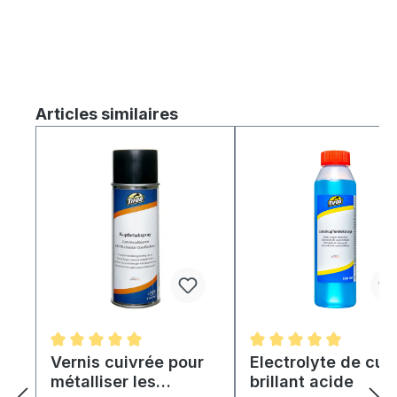
Ignorer la galerie de produits
Articles similaires
Note moyenne de 5 sur 5 étoiles
Vernis cuivrée pour
Note moyenne de 5 su
Electrolyte de cui
métalliser les
brillant acide