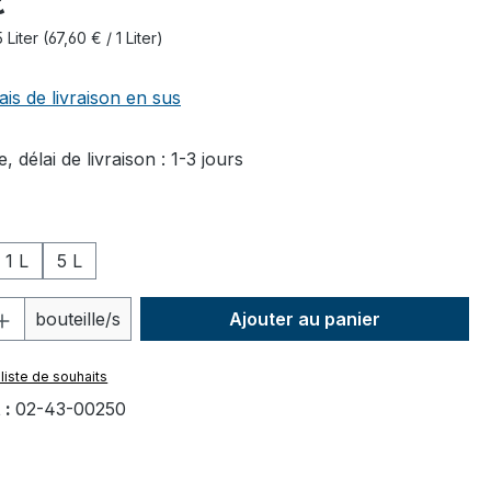
€
5 Liter
(67,60 € / 1 Liter)
ais de livraison en sus
, délai de livraison : 1-3 jours
ez
1 L
5 L
 de produit : Entrez la quantité souhai
bouteille/s
Ajouter au panier
 liste de souhaits
 :
02-43-00250