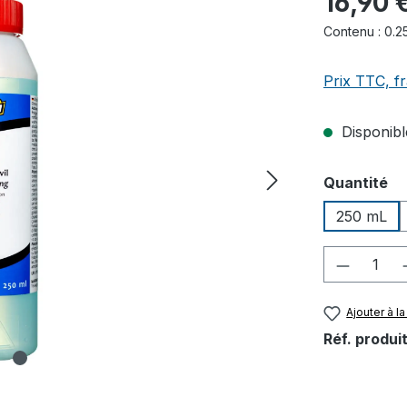
16,90 
Contenu :
0.2
Prix TTC, fr
Disponible
Sélectionn
Quantité
250 mL
Quantité
Ajouter à la
Réf. produit