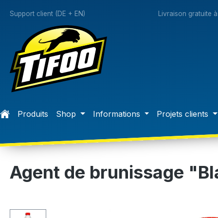
recherche
Passer à la navigation principale
Support client (DE + EN)
Livraison gratuite 
Produits
Shop
Informations
Projets clients
Agent de brunissage "Bl
Ignorer la galerie d'images