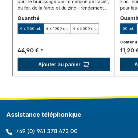
pour le brunissage par immersion de l'acier,
zinc : n
du fer, de la fonte et du zinc – rendement
pour les
élevé.
surfaces
Sélectionnez
Sélect
Quantité
Quanti
4 x 250 mL
4 x 1000 mL
4 x 5000 mL
50 mL
Contenu 
Prix régulier :
Prix rég
44,90 €
11,20 
*
Ajouter au panier
A
Assistance téléphonique
+49 (0) 941 378 472 00