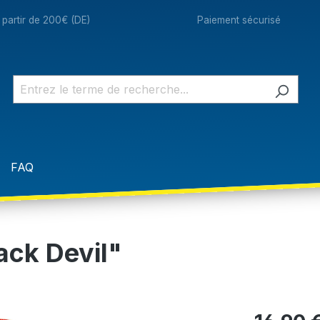
à partir de 200€ (DE)
Paiement sécurisé
FAQ
ack Devil"