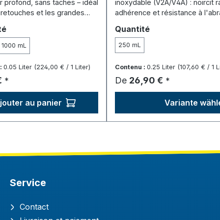
oir profond, sans taches – idéal
inoxydable (V2A/V4A) : noircit 
 retouches et les grandes
adhérence et résistance à l'abr
.
environ 1 m².
ionnez
Sélectionnez
té
Quantité
250 mL
1000 mL
:
0.05 Liter
(224,00 € / 1 Liter)
Contenu :
0.25 Liter
(107,60 € / 1 L
ulier :
Prix régulier :
€
De
26,90 €
*
*
jouter au panier
Variante wähl
Service
Contact