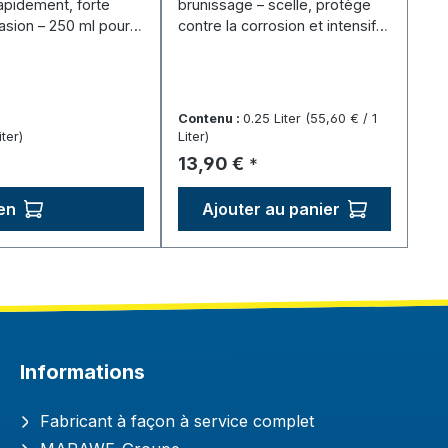
rapidement, forte
brunissage – scelle, protège
asion – 250 ml pour
contre la corrosion et intensifie
la teinte noire.
Contenu :
0.25 Liter
(55,60 € / 1
iter)
Liter)
Prix régulier :
13,90 €
*
en
Ajouter au panier
Informations
Fabricant à façon à service complet