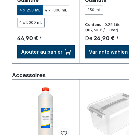
et du zinc – rendement
adhérence et résistance
élevé.
l'abrasion – 250 ml pour
250 mL
4 x 250 mL
4 x 1000 mL
environ 1 m².
4 x 5000 mL
Contenu :
0.25 Liter
(107,60 € / 1 Liter)
Prix régulier :
Prix régulier :
44,90 €
De
26,90 €
*
*
Ajouter au panier
Variante wählen
Ignorer la galerie de produits
Accessoires