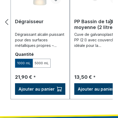
Dégraisseur
PP Bassin de taille
moyenne (2 litres)
Dégraissant alcalin puissant
Cuve de galvanoplastie 
pour des surfaces
PP (2 l) avec couvercle 
métalliques propres –
idéale pour la
prétraitement idéal pour la
galvanoplastie par
Sélectionnez
Quantité
galvanoplastie et
immersion, dimensions 
l'anodisation.
× 150 × 100 mm.
1000 mL
5000 mL
Prix régulier :
Prix régulier :
21,90 €
13,50 €
*
*
Ajouter au panier
Ajouter au panier