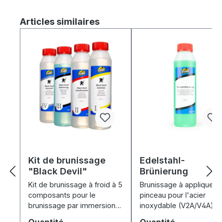
Ignorer la galerie de produits
Articles similaires
Kit de brunissage
Edelstahl-
"Black Devil"
Brünierung
Kit de brunissage à froid à 5
Brunissage à appliquer 
composants pour le
pinceau pour l'acier
brunissage par immersion
inoxydable (V2A/V4A) :
de l'acier, du fer, de la fonte
noircit rapidement, forte
Sélectionnez
Sélectionnez
Quantité
Quantité