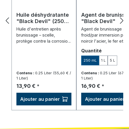
Huile déshydratante
Agent de bruniss
"Black Devil" (250
"Black Devil"
ml)
Huile d'entretien après
Agent de brunissage à
brunissage – scelle,
froid/par immersion pou
protège contre la corrosion
noircir l'acier, le fer et la
et intensifie la teinte noire.
fonte – protège la surfa
Sélectionnez
Quantité
facile à utiliser.
250 mL
1 L
5 L
Contenu :
0.25 Liter
(55,60 € /
Contenu :
0.25 Liter
(67,60
1 Liter)
1 Liter)
Prix régulier :
Prix régulier :
13,90 €
16,90 €
*
*
Ajouter au panier
Ajouter au panier