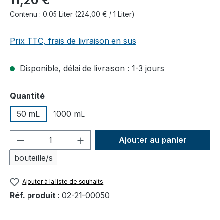
11,20 €
Contenu :
0.05 Liter
(224,00 € / 1 Liter)
Prix TTC, frais de livraison en sus
Disponible, délai de livraison : 1-3 jours
Sélectionnez
Quantité
50 mL
1000 mL
Quantité de produit : Entrez la quantité
Ajouter au panier
bouteille/s
Ajouter à la liste de souhaits
Réf. produit :
02-21-00050