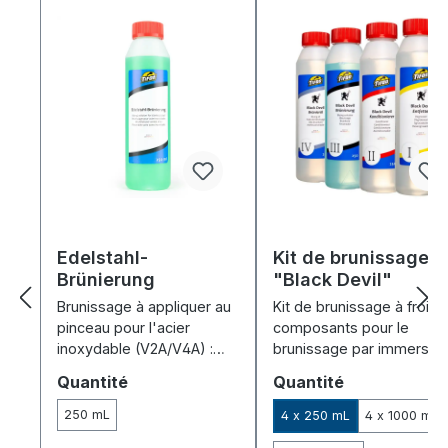
Edelstahl-
Kit de brunissage
Brünierung
"Black Devil"
Brunissage à appliquer au
Kit de brunissage à froid 
pinceau pour l'acier
composants pour le
inoxydable (V2A/V4A) :
brunissage par immersio
noircit rapidement, forte
de l'acier, du fer, de la fo
Sélectionnez
Sélectionnez
Quantité
Quantité
adhérence et résistance à
et du zinc – rendement
l'abrasion – 250 ml pour
élevé.
250 mL
4 x 250 mL
4 x 1000 mL
environ 1 m².