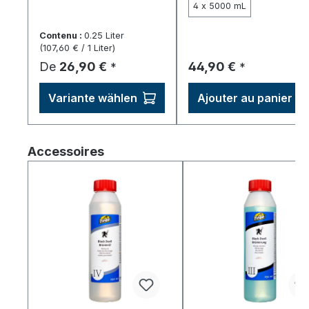
4 x 5000 mL
Contenu :
0.25 Liter
(107,60 € / 1 Liter)
Prix régulier :
Prix régulier :
De
26,90 €
44,90 €
*
*
Variante wählen
Ajouter au panier
Ignorer la galerie de produits
Accessoires