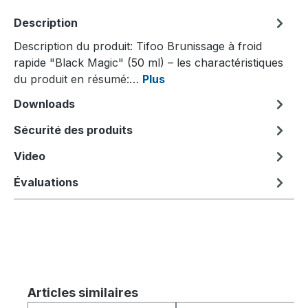
Description
Description du produit: Tifoo Brunissage à froid
rapide "Black Magic" (50 ml) – les charactéristiques
du produit en résumé:…
Plus
Downloads
Sécurité des produits
Video
Évaluations
Ignorer la galerie de produits
Articles similaires