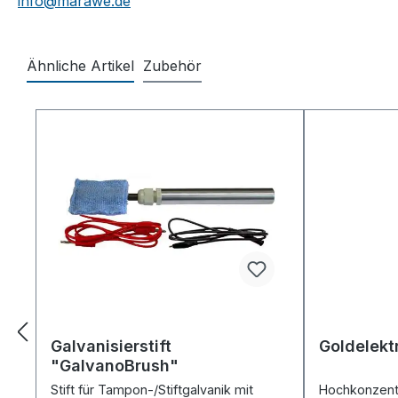
info@marawe.de
Ähnliche Artikel
Zubehör
Produktgalerie überspringen
Galvanisierstift
Goldelekt
"GalvanoBrush"
Stift für Tampon-/Stiftgalvanik mit
Hochkonzentri