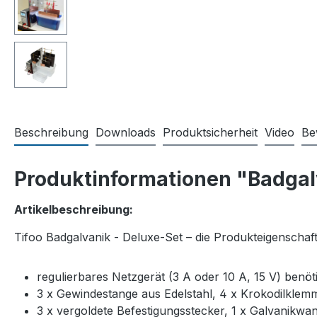
Beschreibung
Downloads
Produktsicherheit
Video
Be
Produktinformationen "Badgal
Artikelbeschreibung:
Tifoo Badgalvanik - Deluxe-Set – die Produkteigenschaft
regulierbares Netzgerät (3 A oder 10 A, 15 V) benöti
3 x Gewindestange aus Edelstahl, 4 x Krokodilkle
3 x vergoldete Befestigungsstecker, 1 x Galvanikw