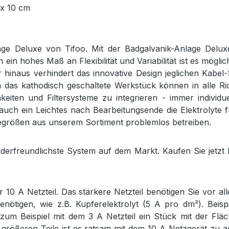
 x 10 cm
age Deluxe von Tifoo. Mit der Badgalvanik-Anlage Deluxe
ein hohes Maß an Flexibilität und Variabilität ist es mögli
hinaus verhindert das innovative Design jeglichen Kabel-
as kathodisch geschaltete Werkstück können in alle Ri
hkeiten und Filtersysteme zu integrieren - immer indivi
 auch ein Leichtes nach Bearbeitungsende die Elektrolyt
ndegrößen aus unserem Sortiment problemlos betreiben.
erfreundlichste System auf dem Markt. Kaufen Sie jetzt Ih
 10 A Netzteil. Das stärkere Netzteil benötigen Sie vor a
nötigen, wie z.B. Kupferelektrolyt (5 A pro dm²). Beispi
 zum Beispiel mit dem 3 A Netzteil ein Stück mit der Fl
 größeren Teile ist es ratsam mit dem 10 A Netzgerät zu arb