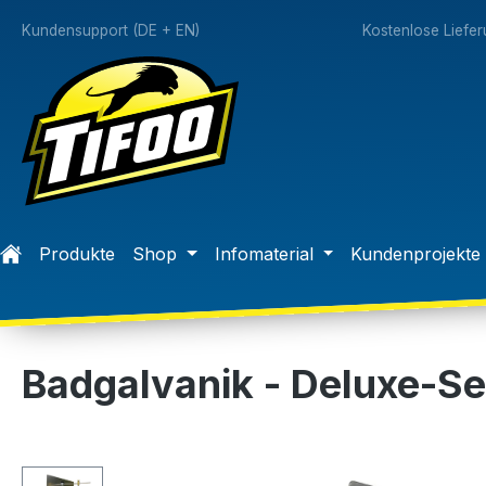
springen
Zur Hauptnavigation springen
Kundensupport (DE + EN)
Kostenlose Liefe
Produkte
Shop
Infomaterial
Kundenprojekte
Badgalvanik - Deluxe-Se
Bildergalerie überspringen