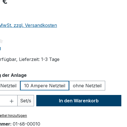
 €
. MwSt. zzgl. Versandkosten
tliche Bewertung von 4 von 5 Sternen
g
fügbar, Lieferzeit: 1-3 Tage
auswählen
 der Anlage
Netzteil
10 Ampere Netzteil
ohne Netzteil
 Anzahl: Gib den gewünschten Wert ein 
Set/s
In den Warenkorb
ttel hinzufügen
mmer:
01-68-00010