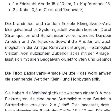
1 x Edelstahl-Anode 15 x 10 cm, 1 x Kupferanode 15
2 x Kabel 0,5 m (1 rot und 1 schwarz)
Die brandneue und rundum flexible Kleingalvanik-Anl
kleingalvanisches System gestellt werden können. Durch 
Stromquellen und Behältnissen zu verwenden. Darüber 
Anoden und Werkstücke. Sowohl die Anoden als auch d
möglich in die Anlage Rührvorrichtungen, Heizmöglic
Vielzahl von nützlichem Zubehör ist es mit der Anlage
lässt sich mit allen Badgalvanik-Elektrolyten und Gebi
Die Tifoo Badgalvanik-Anlage Deluxe - das wohl anwend
die spannende Welt der Klein- und Hobbygalvanik.
Sie haben die Wahlmöglichkeit zwischen einem 3 A oder
Elektrolyten die eine hohe Stromdichte zum Betrieb be
Stromdichte von circa 2 A / dm². Dies bedeutet, dass
beispielsweise ein Blech der Größe 15 x 10 cm. Für alle