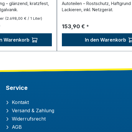
ng – glänzend, kratzfest,
Autoteilen – Rostschutz, Haftgrund 
tgalvanik.
Lackieren, inkl. Netzgerät.
ter
(2.698,00 € / 1 Liter)
reis:
Regulärer Preis:
153,90 €
*
*
en Warenkorb
In den Warenkorb
Service
Kontakt
Versand & Zahlung
Widerrufsrecht
AGB