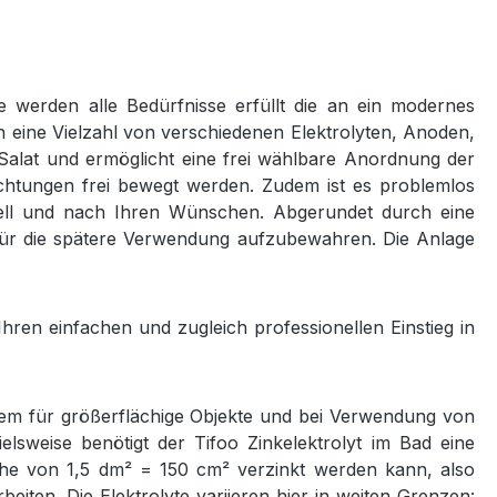
 werden alle Bedürfnisse erfüllt die an ein modernes
ch eine Vielzahl von verschiedenen Elektrolyten, Anoden,
Salat und ermöglicht eine frei wählbare Anordnung der
chtungen frei bewegt werden. Zudem ist es problemlos
duell und nach Ihren Wünschen. Abgerundet durch eine
e für die spätere Verwendung aufzubewahren. Die Anlage
ren einfachen und zugleich professionellen Einstieg in
llem für größerflächige Objekte und bei Verwendung von
elsweise benötigt der Tifoo Zinkelektrolyt im Bad eine
äche von 1,5 dm² = 150 cm² verzinkt werden kann, also
eiten. Die Elektrolyte variieren hier in weiten Grenzen: