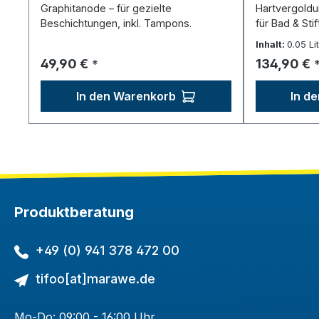
Graphitanode – für gezielte
Hartvergoldu
Beschichtungen, inkl. Tampons.
für Bad & Stif
Inhalt:
0.05 Li
Regulärer Preis:
Regulärer P
49,90 €
134,90 €
*
In den Warenkorb
In d
Produktberatung
+49 (0) 941 378 472 00
tifoo[at]marawe.de
Mo-Do: 09:00 - 16:00 Uhr