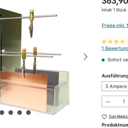
363,90
Inhalt:
1 Stück
Preise inkl
Durchschnit
1 Bewertun
Sofort ver
Ausführung
3 Ampere 
Produkt
Zum Merkze
Produktnu