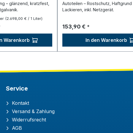
ng – glänzend, kratzfest,
Autoteilen – Rostschutz, Haftgrund 
tgalvanik.
Lackieren, inkl. Netzgerät.
ter
(2.698,00 € / 1 Liter)
reis:
Regulärer Preis:
153,90 €
*
*
en Warenkorb
In den Warenkorb
Service
Kontakt
Versand & Zahlung
Widerrufsrecht
AGB