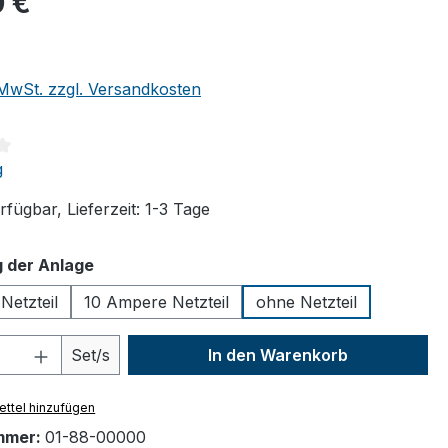
0 €
. MwSt. zzgl. Versandkosten
tliche Bewertung von 4 von 5 Sternen
g
fügbar, Lieferzeit: 1-3 Tage
auswählen
 der Anlage
Netzteil
10 Ampere Netzteil
ohne Netzteil
 Anzahl: Gib den gewünschten Wert ein 
Set/s
In den Warenkorb
ttel hinzufügen
mmer:
01-88-00000