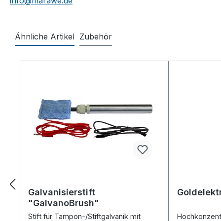
info@marawe.de
Ähnliche Artikel
Zubehör
Produktgalerie überspringen
Galvanisierstift
Goldelekt
"GalvanoBrush"
Stift für Tampon-/Stiftgalvanik mit
Hochkonzentri