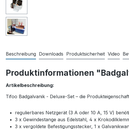
Beschreibung
Downloads
Produktsicherheit
Video
Be
Produktinformationen "Badgal
Artikelbeschreibung:
Tifoo Badgalvanik - Deluxe-Set – die Produkteigenschaft
regulierbares Netzgerät (3 A oder 10 A, 15 V) benöti
3 x Gewindestange aus Edelstahl, 4 x Krokodilkle
3 x vergoldete Befestigungsstecker, 1 x Galvanikw