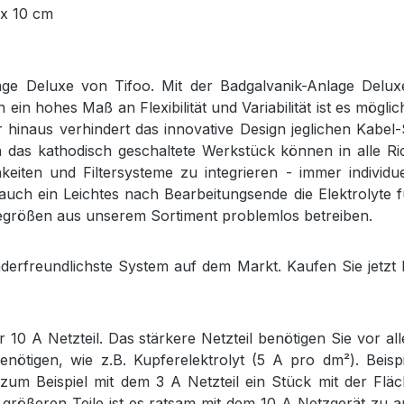
 x 10 cm
age Deluxe von Tifoo. Mit der Badgalvanik-Anlage Deluxe
ein hohes Maß an Flexibilität und Variabilität ist es mögli
hinaus verhindert das innovative Design jeglichen Kabel-
as kathodisch geschaltete Werkstück können in alle Ri
hkeiten und Filtersysteme zu integrieren - immer indivi
 auch ein Leichtes nach Bearbeitungsende die Elektrolyt
ndegrößen aus unserem Sortiment problemlos betreiben.
erfreundlichste System auf dem Markt. Kaufen Sie jetzt Ih
 10 A Netzteil. Das stärkere Netzteil benötigen Sie vor a
nötigen, wie z.B. Kupferelektrolyt (5 A pro dm²). Beispi
 zum Beispiel mit dem 3 A Netzteil ein Stück mit der Fl
 größeren Teile ist es ratsam mit dem 10 A Netzgerät zu arb