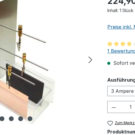
224,9
Inhalt:
1 Stück
Preise inkl
Durchschnit
1 Bewertun
Sofort ver
Ausführung
3 Ampere 
Produkt
Zum Merkze
Produktnu