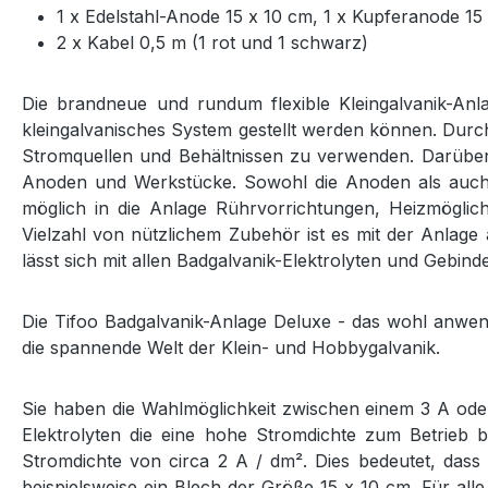
1 x Edelstahl-Anode 15 x 10 cm, 1 x Kupferanode 15
2 x Kabel 0,5 m (1 rot und 1 schwarz)
Die brandneue und rundum flexible Kleingalvanik-Anl
kleingalvanisches System gestellt werden können. Durch 
Stromquellen und Behältnissen zu verwenden. Darüber 
Anoden und Werkstücke. Sowohl die Anoden als auch d
möglich in die Anlage Rührvorrichtungen, Heizmöglic
Vielzahl von nützlichem Zubehör ist es mit der Anlage
lässt sich mit allen Badgalvanik-Elektrolyten und Gebi
Die Tifoo Badgalvanik-Anlage Deluxe - das wohl anwend
die spannende Welt der Klein- und Hobbygalvanik.
Sie haben die Wahlmöglichkeit zwischen einem 3 A oder
Elektrolyten die eine hohe Stromdichte zum Betrieb be
Stromdichte von circa 2 A / dm². Dies bedeutet, dass
beispielsweise ein Blech der Größe 15 x 10 cm. Für alle