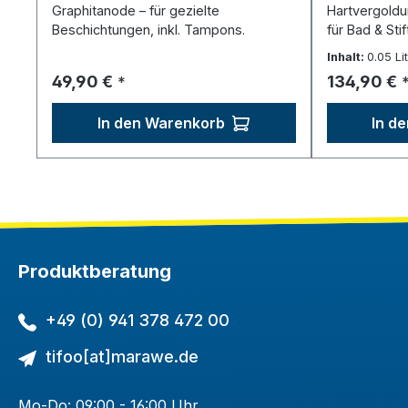
Graphitanode – für gezielte
Hartvergoldu
Beschichtungen, inkl. Tampons.
für Bad & Stif
Inhalt:
0.05 Li
Regulärer Preis:
Regulärer P
49,90 €
134,90 €
*
In den Warenkorb
In d
Produktberatung
+49 (0) 941 378 472 00
tifoo[at]marawe.de
Mo-Do: 09:00 - 16:00 Uhr