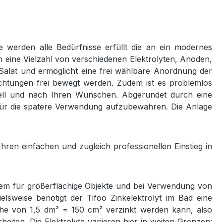
 werden alle Bedürfnisse erfüllt die an ein modernes
ch eine Vielzahl von verschiedenen Elektrolyten, Anoden,
Salat und ermöglicht eine frei wählbare Anordnung der
chtungen frei bewegt werden. Zudem ist es problemlos
duell und nach Ihren Wünschen. Abgerundet durch eine
e für die spätere Verwendung aufzubewahren. Die Anlage
ren einfachen und zugleich professionellen Einstieg in
llem für größerflächige Objekte und bei Verwendung von
elsweise benötigt der Tifoo Zinkelektrolyt im Bad eine
äche von 1,5 dm² = 150 cm² verzinkt werden kann, also
eiten. Die Elektrolyte variieren hier in weiten Grenzen: