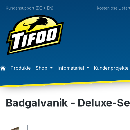
springen
Zur Hauptnavigation springen
Kundensupport (DE + EN)
Kostenlose Liefe
Produkte
Shop
Infomaterial
Kundenprojekte
Badgalvanik - Deluxe-Se
Bildergalerie überspringen