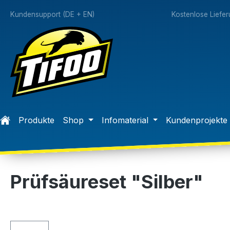
springen
Zur Hauptnavigation springen
Kundensupport (DE + EN)
Kostenlose Liefe
Produkte
Shop
Infomaterial
Kundenprojekte
Prüfsäureset "Silber"
Bildergalerie überspringen