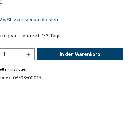
€
. MwSt. zzgl. Versandkosten
fügbar, Lieferzeit: 1-3 Tage
 Anzahl: Gib den gewünschten Wert ein 
In den Warenkorb
ttel hinzufügen
mmer:
06-03-00015