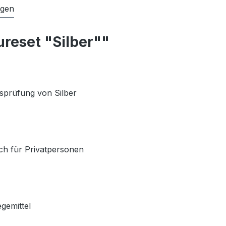
ngen
reset "Silber""
tsprüfung von Silber
ch für Privatpersonen
gemittel