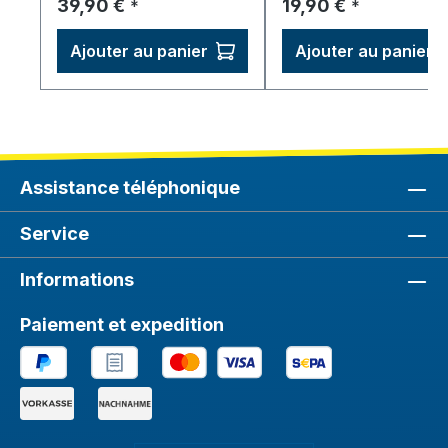
Prix régulier :
Prix régulier :
39,90 €
19,90 €
*
*
Ajouter au panier
Ajouter au panier
Assistance téléphonique
Service
Informations
Paiement et expedition