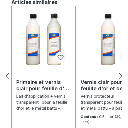
Ignorer la galerie de produits
Articles similaires
Primaire et vernis
Vernis clair pour
clair pour feuille d'or
feuille d'or et de
et de métal (2 x 500
métal (500 ml)
Lait d'application + vernis
Vernis protecteur
ml)
transparent : pour la feuille
transparent pour feuille 
d'or et le métal battu –
et métal battu – à base
sèche rapidement, à base
d'eau, résistant à l'eau,
Contenu :
0.5 Liter
(39,80 
d'eau, résistant à l'eau.
faible jaunissement.
Liter)