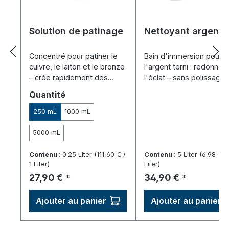
Solution de patinage
Nettoyant argent
Concentré pour patiner le
Bain d'immersion pour
cuivre, le laiton et le bronze
l'argent terni : redonne 
– crée rapidement des
l'éclat – sans polissage
effets vieillis et protège.
fastidieux, facile à utilise
Sélectionnez
Quantité
250 mL
1000 mL
5000 mL
Contenu :
0.25 Liter
(111,60 € /
Contenu :
5 Liter
(6,98 € / 
1 Liter)
Liter)
Prix régulier :
Prix régulier :
27,90 €
34,90 €
*
*
Ajouter au panier
Ajouter au panier