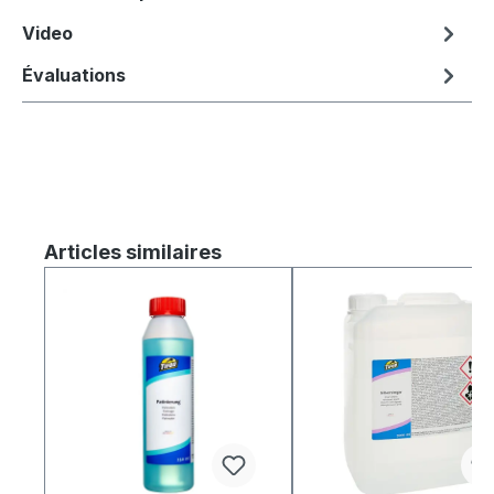
Video
Évaluations
Ignorer la galerie de produits
Articles similaires