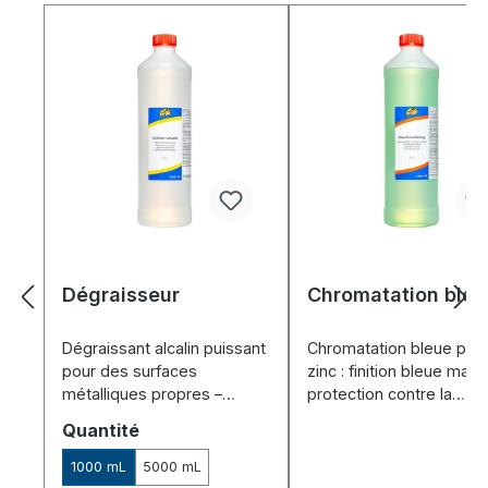
Dégraisseur
Chromatation bleu
Dégraissant alcalin puissant
Chromatation bleue pour
pour des surfaces
zinc : finition bleue mate
métalliques propres –
protection contre la
prétraitement idéal pour la
corrosion – sans couran
Sélectionnez
Quantité
galvanoplastie et
dans un bain d'immersio
l'anodisation.
1000 mL
5000 mL