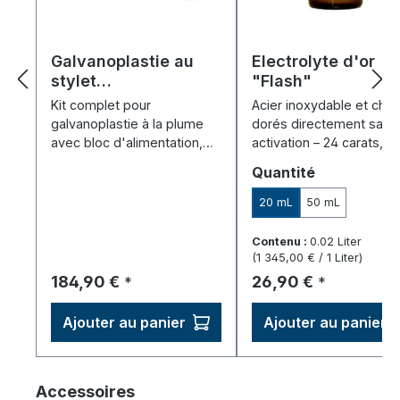
Galvanoplastie au
Electrolyte d'or
stylet
"Flash"
"GalvanoBrush" - Kit
Kit complet pour
Acier inoxydable et chr
de démarrage
galvanoplastie à la plume
dorés directement sans
avec bloc d'alimentation,
activation – 24 carats, id
stylo et 20 ml d'électrolyte
pour la galvanoplastie e
Sélectionnez
Quantité
d'or, d'argent et de
cuve et par électrolyse.
palladium.
20 mL
50 mL
Contenu :
0.02 Liter
(1 345,00 € / 1 Liter)
Prix régulier :
Prix régulier :
184,90 €
26,90 €
*
*
Ajouter au panier
Ajouter au panier
Ignorer la galerie de produits
Accessoires