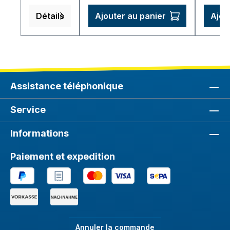
résistantes
Détails
Ajouter au panier
Ajou
à la
corrosion,
couche
barrière.
Assistance téléphonique
Service
Informations
Paiement et expedition
Annuler la commande