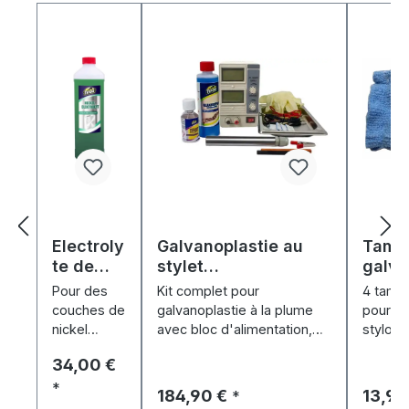
Electroly
Galvanoplastie au
Tamp
te de
stylet
galva
nickel
"GalvanoBrush" - Kit
micro
Pour des
Kit complet pour
4 tamp
(1000
de démarrage
couches de
galvanoplastie à la plume
pour la
ml)
nickel
avec bloc d'alimentation,
stylo –
brillantes et
stylo et 20 ml d'électrolyte
résista
Prix régulier :
34,00 €
résistantes
d'or, d'argent et de
chimiqu
à l'usure –
*
palladium.
Prix régulier :
Prix ré
184,90 €
13,90
*
soudables,