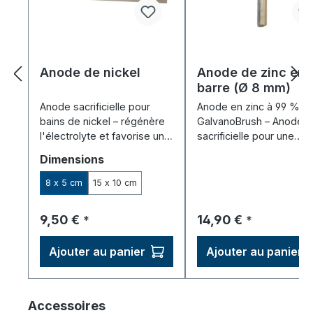
Anode de nickel
Anode de zinc en
barre (Ø 8 mm)
Anode sacrificielle pour
Anode en zinc à 99 % p
bains de nickel – régénère
GalvanoBrush – Anode
l'électrolyte et favorise un
sacrificielle pour une
dépôt uniforme du nickel.
galvanisation uniforme p
Sélectionnez
Dimensions
galvanoplastie à la point
8 x 5 cm
15 x 10 cm
Prix régulier :
Prix régulier :
9,50 €
14,90 €
*
*
Ajouter au panier
Ajouter au panier
Ignorer la galerie de produits
Accessoires