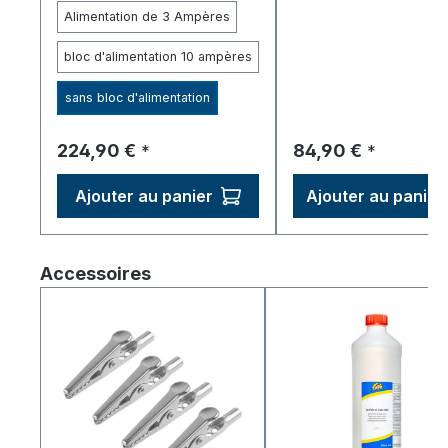
Alimentation de 3 Ampères
bloc d'alimentation 10 ampères
sans bloc d'alimentation
Prix régulier :
Prix régulier :
224,90 €
84,90 €
*
*
Ajouter au panier
Ajouter au panier
Ignorer la galerie de produits
Accessoires