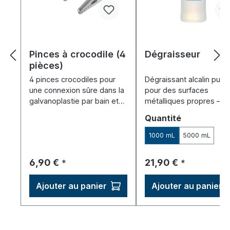
Pinces à crocodile (4
Dégraisseur
pièces)
4 pinces crocodiles pour
Dégraissant alcalin puis
une connexion sûre dans la
pour des surfaces
galvanoplastie par bain et
métalliques propres –
par broche – idéales
prétraitement idéal pour 
Sélectionnez
Quantité
comme pièces de
galvanoplastie et
rechange/mise à niveau.
l'anodisation.
1000 mL
5000 mL
Prix régulier :
Prix régulier :
6,90 €
21,90 €
*
*
Ajouter au panier
Ajouter au panier