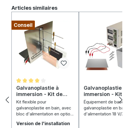
Ignorer la galerie de produits
Articles similaires
Conseil
Note moyenne de 4 sur 5 étoiles
Galvanoplastie à
Galvanoplastie à
immersion - Kit de
immersion - Kit d
luxe
base
Kit flexible pour
Équipement de base po
galvanoplastie en bain, avec
galvanoplastie en bain 
bloc d'alimentation en option
d'alimentation 18 V/3 A
: cuve, anodes et suspension
anodes, câbles et cuv
Sélectionnez
Version de l'installation
– pour tous les électrolytes.
300 ml.